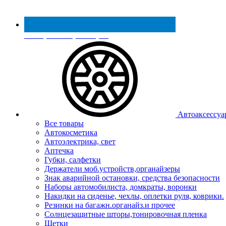
Реестр МинПромТорга
Автоаксессуа
Все товары
Автокосметика
Автоэлектрика, свет
Аптечка
Губки, салфетки
Держатели моб.устройств,органайзеры
Знак аварийной остановки, средства безопасности
Наборы автомобилиста, домкраты, воронки
Накидки на сиденье, чехлы, оплетки руля, коврики.
Резинки на багажн.органайз.и прочее
Солнцезащитные шторы,тонировочная пленка
Щетки