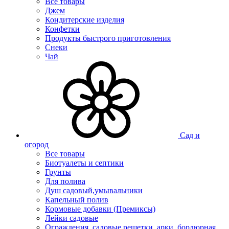
Все товары
Джем
Кондитерские изделия
Конфетки
Продукты быстрого приготовления
Снеки
Чай
Сад и
огород
Все товары
Биотуалеты и септики
Грунты
Для полива
Душ садовый,умывальники
Капельный полив
Кормовые добавки (Премиксы)
Лейки садовые
Ограждения, садовые решетки, арки, бордюрная