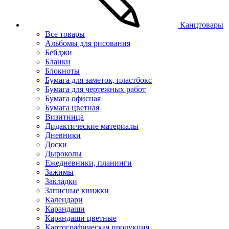
Канцтовары
Все товары
Альбомы для рисования
Бейджи
Бланки
Блокноты
Бумага для заметок, пластбокс
Бумага для чертежных работ
Бумага офисная
Бумага цветная
Визитница
Дидактические материалы
Дневники
Доски
Дыроколы
Ежедневники, планинги
Зажимы
Закладки
Записные книжки
Календари
Карандаши
Карандаши цветные
Картографическая продукция