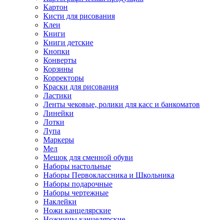
Картон
Кисти для рисования
Клеи
Книги
Книги детские
Кнопки
Конверты
Корзины
Корректоры
Краски для рисования
Ластики
Ленты чековые, ролики для касс и банкоматов
Линейки
Лотки
Лупа
Маркеры
Мел
Мешок для сменной обуви
Наборы настольные
Наборы Первоклассника и Школьника
Наборы подарочные
Наборы чертежные
Наклейки
Ножи канцелярские
Ножницы канцелярские