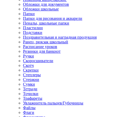
Обложки для документов
Обложки школьные
Папки
Папки для рисования и акварели
Пеналы, школьные папки
Пластилин
Подставки
Поздравительная и наградная продукция
Ранец, рюкзак школьный
Расписание уроков
Резинки для банкнот
Ручки
Скоросшиватели
Скотч
Скрепки
Степлеры
Стержни
Сумки
Тетради
Точилки
Трафареты
Увлажнитель пальцев/Губочницы
Файлы
Флаги