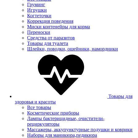
Груминг
Игрушки
Когтеточки
Коррекция поведения
Миски контенейры для корма
Переноски
Средства от паразитов
Товары для туалета
Шлейки, поводки, ошейники, намордники
Товары для
здоровья и красоты
Все товары
Косметические приборы
Лампы бактерицидные, очистители-
рециркуляторы
Массажеры, аккупунктурные подушки и коврики
Наборы для маникюра,педикюра