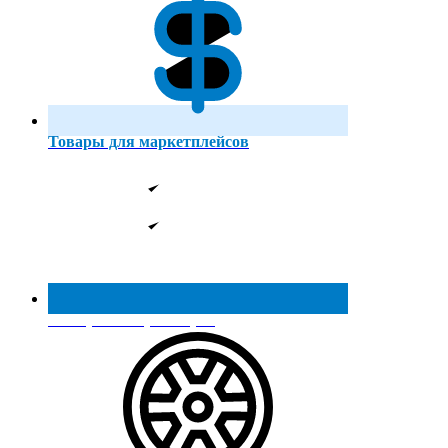
Товары для маркетплейсов
Реестр МинПромТорга