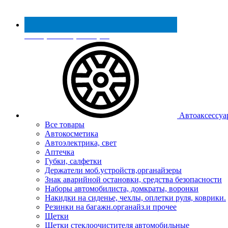
Реестр МинПромТорга
Автоаксессуа
Все товары
Автокосметика
Автоэлектрика, свет
Аптечка
Губки, салфетки
Держатели моб.устройств,органайзеры
Знак аварийной остановки, средства безопасности
Наборы автомобилиста, домкраты, воронки
Накидки на сиденье, чехлы, оплетки руля, коврики.
Резинки на багажн.органайз.и прочее
Щетки
Щетки стеклоочистителя автомобильные