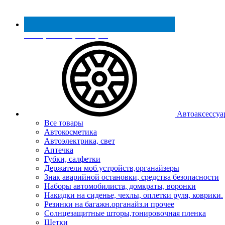
Реестр МинПромТорга
Автоаксессуа
Все товары
Автокосметика
Автоэлектрика, свет
Аптечка
Губки, салфетки
Держатели моб.устройств,органайзеры
Знак аварийной остановки, средства безопасности
Наборы автомобилиста, домкраты, воронки
Накидки на сиденье, чехлы, оплетки руля, коврики.
Резинки на багажн.органайз.и прочее
Солнцезащитные шторы,тонировочная пленка
Щетки