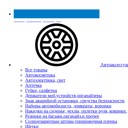
Реестр МинПромТорга
Автоаксессуа
Все товары
Автокосметика
Автоэлектрика, свет
Аптечка
Губки, салфетки
Держатели моб.устройств,органайзеры
Знак аварийной остановки, средства безопасности
Наборы автомобилиста, домкраты, воронки
Накидки на сиденье, чехлы, оплетки руля, коврики.
Резинки на багажн.органайз.и прочее
Солнцезащитные шторы,тонировочная пленка
Щетки