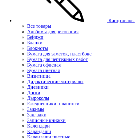
Канцтовары
Все товары
Альбомы для рисования
Бейджи
Бланки
Блокноты
Бумага для заметок, пластбокс
Бумага для чертежных работ
Бумага офисная
Бумага цветная
Визитница
Дидактические материалы
Дневники
Доски
Дыроколы
Ежедневники, планинги
Зажимы
Закладки
Записные книжки
Календари
Карандаши
Карандаши цветные