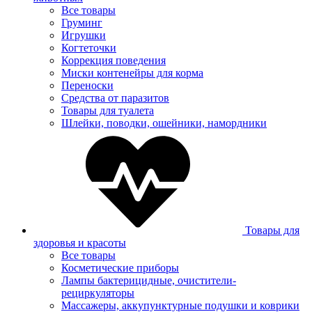
Все товары
Груминг
Игрушки
Когтеточки
Коррекция поведения
Миски контенейры для корма
Переноски
Средства от паразитов
Товары для туалета
Шлейки, поводки, ошейники, намордники
Товары для
здоровья и красоты
Все товары
Косметические приборы
Лампы бактерицидные, очистители-
рециркуляторы
Массажеры, аккупунктурные подушки и коврики