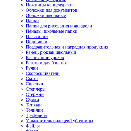
Ножницы канцелярские
Обложки для документов
Обложки школьные
Папки
Папки для рисования и акварели
Пеналы, школьные папки
Пластилин
Подставки
Поздравительная и наградная продукция
Ранец, рюкзак школьный
Расписание уроков
Резинки для банкнот
Ручки
Скоросшиватели
Скотч
Скрепки
Степлеры
Стержни
Сумки
Тетради
Точилки
Трафареты
Увлажнитель пальцев/Губочницы
Файлы