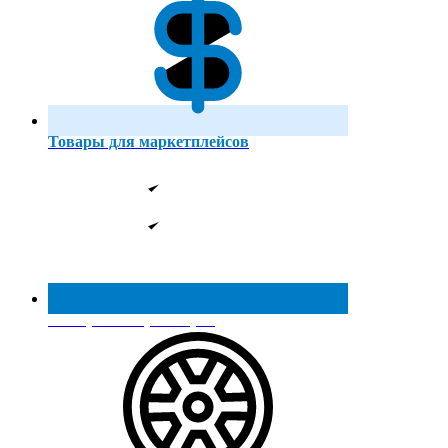
Товары для маркетплейсов
Реестр МинПромТорга