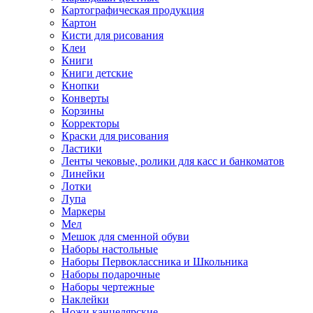
Картографическая продукция
Картон
Кисти для рисования
Клеи
Книги
Книги детские
Кнопки
Конверты
Корзины
Корректоры
Краски для рисования
Ластики
Ленты чековые, ролики для касс и банкоматов
Линейки
Лотки
Лупа
Маркеры
Мел
Мешок для сменной обуви
Наборы настольные
Наборы Первоклассника и Школьника
Наборы подарочные
Наборы чертежные
Наклейки
Ножи канцелярские