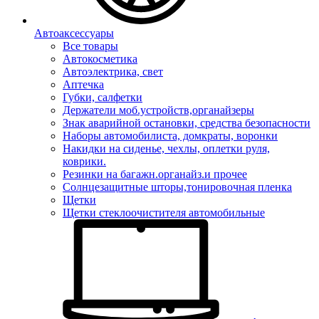
Автоаксессуары
Все товары
Автокосметика
Автоэлектрика, свет
Аптечка
Губки, салфетки
Держатели моб.устройств,органайзеры
Знак аварийной остановки, средства безопасности
Наборы автомобилиста, домкраты, воронки
Накидки на сиденье, чехлы, оплетки руля,
коврики.
Резинки на багажн.органайз.и прочее
Солнцезащитные шторы,тонировочная пленка
Щетки
Щетки стеклоочистителя автомобильные