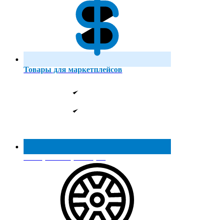
Товары для маркетплейсов
Реестр МинПромТорга