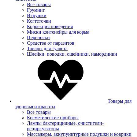
Все товары
Груминг
Игрушки
Когтеточки
Коррекция поведения
Миски контенейры для корма
Переноски
Средства от паразитов
Товары для туалета
Шлейки, поводки, ошейники, намордники
Товары для
здоровья и красоты
Все товары
Косметические приборы
Лампы бактерицидные, очистители-
рециркуляторы
Массажеры, аккупунктурные подушки и коврики