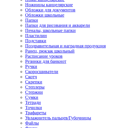
Ножницы канцелярские
Обложки для документов
Обложки школьные
Папки
Папки для рисования и акварели
Пеналы, школьные папки
Пластилин
Подставки
Поздравительная и наградная продукция
Ранец, рюкзак школьный
Расписание уроков
Резинки для банкнот
Ручки
Скоросшиватели
Скотч
Скрепки
Степлеры
Стержни
Сумки
Тетради
Точилки
Трафареты
Увлажнитель пальцев/Губочницы
Файлы