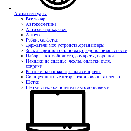
Автоаксессуары
Все товары
Автокосметика
Автоэлектрика, свет
Аптечка
Губки, салфетки
Держатели моб.устройств,органайзеры
Знак аварийной остановки, средства безопасности
Наборы автомобилиста, домкраты, воронки
Накидки на сиденье, чехлы, оплетки руля,
коврики.
Резинки на багажн.органайз.и прочее
Солнцезащитные шторы,тонировочная пленка
Щетки
Щетки стеклоочистителя автомобильные