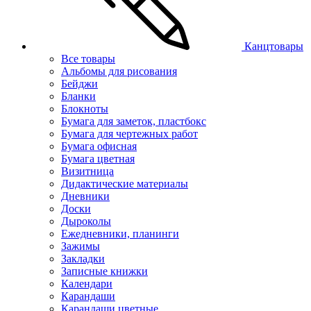
Канцтовары
Все товары
Альбомы для рисования
Бейджи
Бланки
Блокноты
Бумага для заметок, пластбокс
Бумага для чертежных работ
Бумага офисная
Бумага цветная
Визитница
Дидактические материалы
Дневники
Доски
Дыроколы
Ежедневники, планинги
Зажимы
Закладки
Записные книжки
Календари
Карандаши
Карандаши цветные