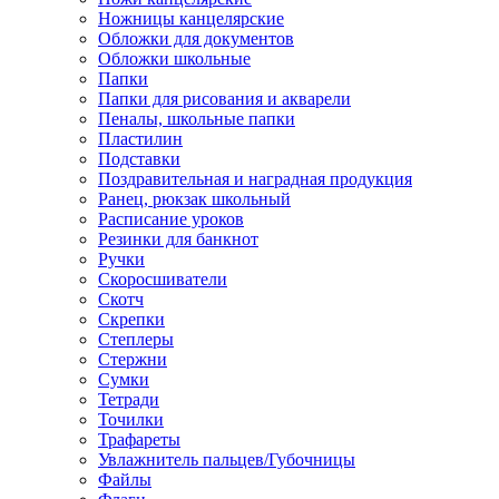
Ножницы канцелярские
Обложки для документов
Обложки школьные
Папки
Папки для рисования и акварели
Пеналы, школьные папки
Пластилин
Подставки
Поздравительная и наградная продукция
Ранец, рюкзак школьный
Расписание уроков
Резинки для банкнот
Ручки
Скоросшиватели
Скотч
Скрепки
Степлеры
Стержни
Сумки
Тетради
Точилки
Трафареты
Увлажнитель пальцев/Губочницы
Файлы