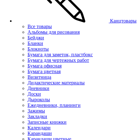
Канцтовары
Все товары
Альбомы для рисования
Бейджи
Бланки
Блокноты
Бумага для заметок, пластбокс
Бумага для чертежных работ
Бумага офисная
Бумага цветная
Визитница
Дидактические материалы
Дневники
Доски
Дыроколы
Ежедневники, планинги
Зажимы
Закладки
Записные книжки
Календари
Карандаши
Карандаши цветные