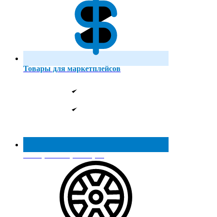
Товары для маркетплейсов
Реестр МинПромТорга