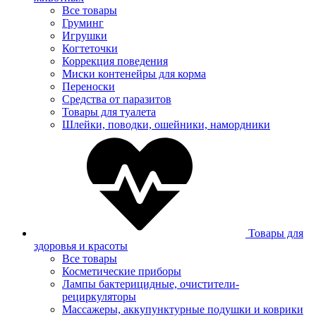
Все товары
Груминг
Игрушки
Когтеточки
Коррекция поведения
Миски контенейры для корма
Переноски
Средства от паразитов
Товары для туалета
Шлейки, поводки, ошейники, намордники
Товары для
здоровья и красоты
Все товары
Косметические приборы
Лампы бактерицидные, очистители-
рециркуляторы
Массажеры, аккупунктурные подушки и коврики