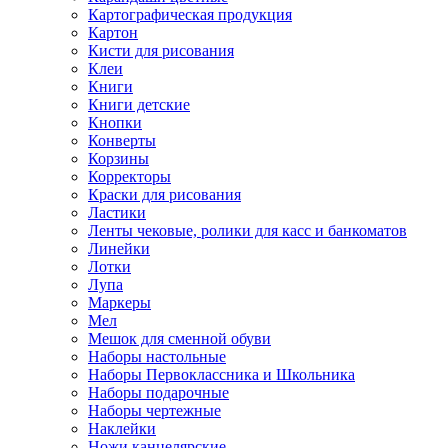
Картографическая продукция
Картон
Кисти для рисования
Клеи
Книги
Книги детские
Кнопки
Конверты
Корзины
Корректоры
Краски для рисования
Ластики
Ленты чековые, ролики для касс и банкоматов
Линейки
Лотки
Лупа
Маркеры
Мел
Мешок для сменной обуви
Наборы настольные
Наборы Первоклассника и Школьника
Наборы подарочные
Наборы чертежные
Наклейки
Ножи канцелярские