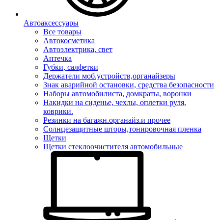
Автоаксессуары
Все товары
Автокосметика
Автоэлектрика, свет
Аптечка
Губки, салфетки
Держатели моб.устройств,органайзеры
Знак аварийной остановки, средства безопасности
Наборы автомобилиста, домкраты, воронки
Накидки на сиденье, чехлы, оплетки руля,
коврики.
Резинки на багажн.органайз.и прочее
Солнцезащитные шторы,тонировочная пленка
Щетки
Щетки стеклоочистителя автомобильные