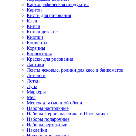
Картографическая продукция
Картон
Кисти для рисования
Клеи
Книги
Книги детские
Кнопки
Конверты
Корзины
Корректоры
Краски для рисования
Ластики
Ленты чековые, ролики для касс и банкоматов
Линейки
Лотки
Лупа
Маркеры
Мел
Мешок для сменной обуви
Наборы настольные
Наборы Первоклассника и Школьника
Наборы подарочные
Наборы чертежные
Наклейки
Ножи канцелярские