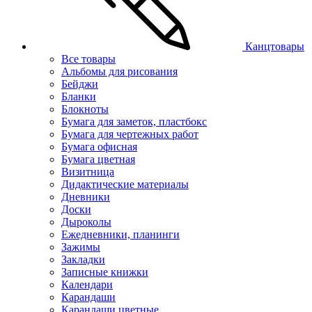
Канцтовары
Все товары
Альбомы для рисования
Бейджи
Бланки
Блокноты
Бумага для заметок, пластбокс
Бумага для чертежных работ
Бумага офисная
Бумага цветная
Визитница
Дидактические материалы
Дневники
Доски
Дыроколы
Ежедневники, планинги
Зажимы
Закладки
Записные книжки
Календари
Карандаши
Карандаши цветные