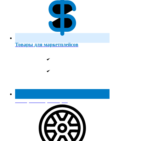
Товары для маркетплейсов
Реестр МинПромТорга