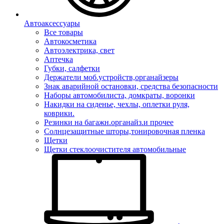
Автоаксессуары
Все товары
Автокосметика
Автоэлектрика, свет
Аптечка
Губки, салфетки
Держатели моб.устройств,органайзеры
Знак аварийной остановки, средства безопасности
Наборы автомобилиста, домкраты, воронки
Накидки на сиденье, чехлы, оплетки руля,
коврики.
Резинки на багажн.органайз.и прочее
Солнцезащитные шторы,тонировочная пленка
Щетки
Щетки стеклоочистителя автомобильные