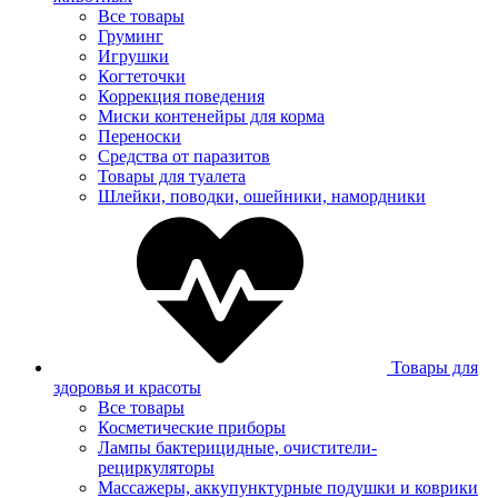
Все товары
Груминг
Игрушки
Когтеточки
Коррекция поведения
Миски контенейры для корма
Переноски
Средства от паразитов
Товары для туалета
Шлейки, поводки, ошейники, намордники
Товары для
здоровья и красоты
Все товары
Косметические приборы
Лампы бактерицидные, очистители-
рециркуляторы
Массажеры, аккупунктурные подушки и коврики