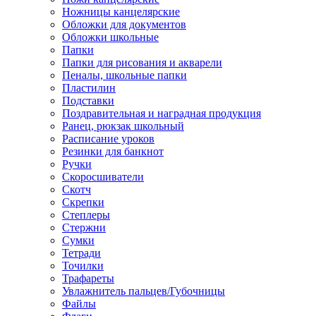
Ножницы канцелярские
Обложки для документов
Обложки школьные
Папки
Папки для рисования и акварели
Пеналы, школьные папки
Пластилин
Подставки
Поздравительная и наградная продукция
Ранец, рюкзак школьный
Расписание уроков
Резинки для банкнот
Ручки
Скоросшиватели
Скотч
Скрепки
Степлеры
Стержни
Сумки
Тетради
Точилки
Трафареты
Увлажнитель пальцев/Губочницы
Файлы