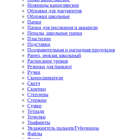
Ножницы канцелярские
Обложки для документов
Обложки школьные
Папки
Папки для рисования и акварели
Пеналы, школьные папки
Пластилин
Подставки
Поздравительная и наградная продукция
Ранец, рюкзак школьный
Расписание уроков
Резинки для банкнот
Ручки
Скоросшиватели
Скотч
Скрепки
Степлеры
Стержни
Сумки
Тетради
Точилки
Трафареты
Увлажнитель пальцев/Губочницы
Файлы