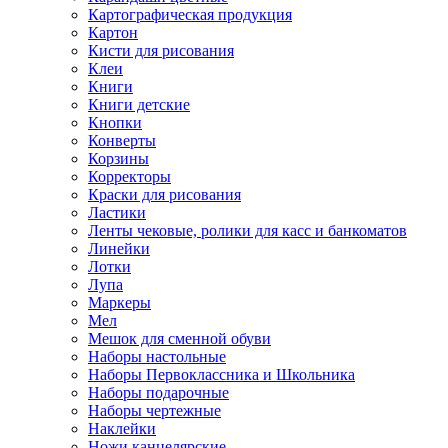
Картографическая продукция
Картон
Кисти для рисования
Клеи
Книги
Книги детские
Кнопки
Конверты
Корзины
Корректоры
Краски для рисования
Ластики
Ленты чековые, ролики для касс и банкоматов
Линейки
Лотки
Лупа
Маркеры
Мел
Мешок для сменной обуви
Наборы настольные
Наборы Первоклассника и Школьника
Наборы подарочные
Наборы чертежные
Наклейки
Ножи канцелярские