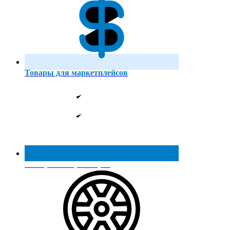
Товары для маркетплейсов
Реестр МинПромТорга