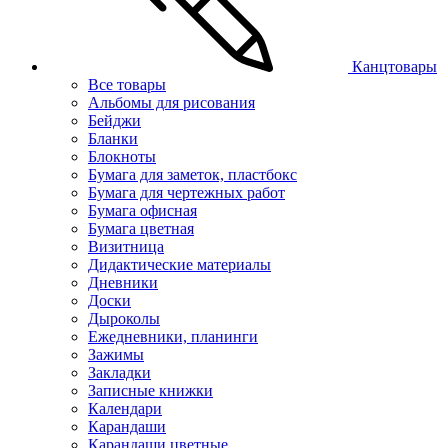
Канцтовары
Все товары
Альбомы для рисования
Бейджи
Бланки
Блокноты
Бумага для заметок, пластбокс
Бумага для чертежных работ
Бумага офисная
Бумага цветная
Визитница
Дидактические материалы
Дневники
Доски
Дыроколы
Ежедневники, планинги
Зажимы
Закладки
Записные книжки
Календари
Карандаши
Карандаши цветные