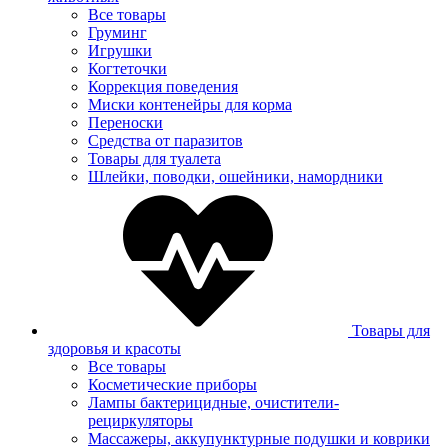
Все товары
Груминг
Игрушки
Когтеточки
Коррекция поведения
Миски контенейры для корма
Переноски
Средства от паразитов
Товары для туалета
Шлейки, поводки, ошейники, намордники
Товары для
здоровья и красоты
Все товары
Косметические приборы
Лампы бактерицидные, очистители-
рециркуляторы
Массажеры, аккупунктурные подушки и коврики