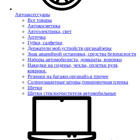
Автоаксессуары
Все товары
Автокосметика
Автоэлектрика, свет
Аптечка
Губки, салфетки
Держатели моб.устройств,органайзеры
Знак аварийной остановки, средства безопасности
Наборы автомобилиста, домкраты, воронки
Накидки на сиденье, чехлы, оплетки руля,
коврики.
Резинки на багажн.органайз.и прочее
Солнцезащитные шторы,тонировочная пленка
Щетки
Щетки стеклоочистителя автомобильные