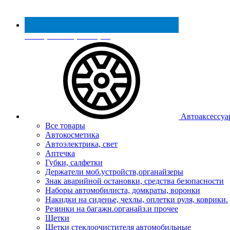
Реестр МинПромТорга
Автоаксессуа
Все товары
Автокосметика
Автоэлектрика, свет
Аптечка
Губки, салфетки
Держатели моб.устройств,органайзеры
Знак аварийной остановки, средства безопасности
Наборы автомобилиста, домкраты, воронки
Накидки на сиденье, чехлы, оплетки руля, коврики.
Резинки на багажн.органайз.и прочее
Щетки
Щетки стеклоочистителя автомобильные