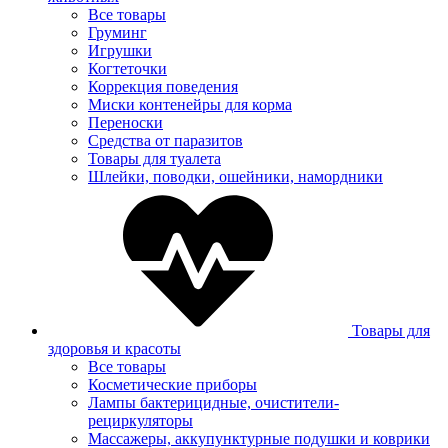
Все товары
Груминг
Игрушки
Когтеточки
Коррекция поведения
Миски контенейры для корма
Переноски
Средства от паразитов
Товары для туалета
Шлейки, поводки, ошейники, намордники
Товары для
здоровья и красоты
Все товары
Косметические приборы
Лампы бактерицидные, очистители-
рециркуляторы
Массажеры, аккупунктурные подушки и коврики