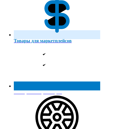
Товары для маркетплейсов
Реестр МинПромТорга