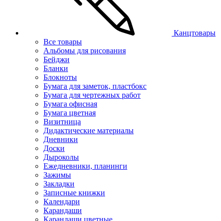
Канцтовары
Все товары
Альбомы для рисования
Бейджи
Бланки
Блокноты
Бумага для заметок, пластбокс
Бумага для чертежных работ
Бумага офисная
Бумага цветная
Визитница
Дидактические материалы
Дневники
Доски
Дыроколы
Ежедневники, планинги
Зажимы
Закладки
Записные книжки
Календари
Карандаши
Карандаши цветные