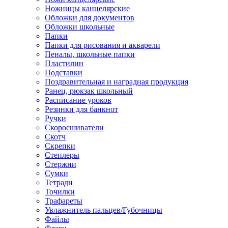
Ножницы канцелярские
Обложки для документов
Обложки школьные
Папки
Папки для рисования и акварели
Пеналы, школьные папки
Пластилин
Подставки
Поздравительная и наградная продукция
Ранец, рюкзак школьный
Расписание уроков
Резинки для банкнот
Ручки
Скоросшиватели
Скотч
Скрепки
Степлеры
Стержни
Сумки
Тетради
Точилки
Трафареты
Увлажнитель пальцев/Губочницы
Файлы