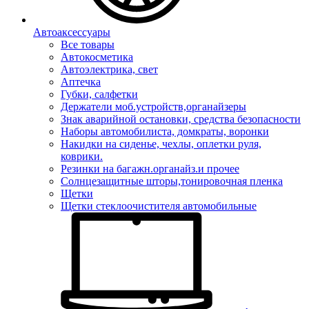
Автоаксессуары
Все товары
Автокосметика
Автоэлектрика, свет
Аптечка
Губки, салфетки
Держатели моб.устройств,органайзеры
Знак аварийной остановки, средства безопасности
Наборы автомобилиста, домкраты, воронки
Накидки на сиденье, чехлы, оплетки руля,
коврики.
Резинки на багажн.органайз.и прочее
Солнцезащитные шторы,тонировочная пленка
Щетки
Щетки стеклоочистителя автомобильные