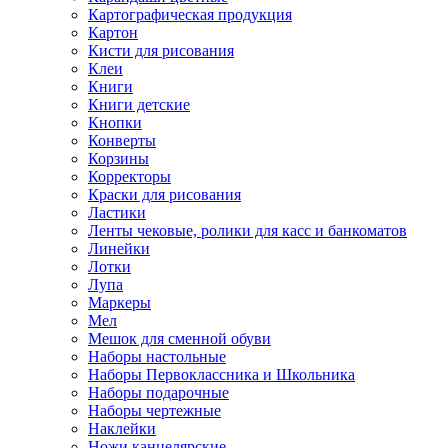
Картографическая продукция
Картон
Кисти для рисования
Клеи
Книги
Книги детские
Кнопки
Конверты
Корзины
Корректоры
Краски для рисования
Ластики
Ленты чековые, ролики для касс и банкоматов
Линейки
Лотки
Лупа
Маркеры
Мел
Мешок для сменной обуви
Наборы настольные
Наборы Первоклассника и Школьника
Наборы подарочные
Наборы чертежные
Наклейки
Ножи канцелярские