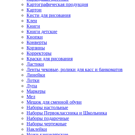
Картографическая продукция
Картон
Кисти для рисования
Клеи
Книги
Книги детские
Кнопки
Конверты
Корзины
Корректоры
Краски для рисования
Ластики
Ленты чековые, ролики для касс и банкоматов
Линейки
Лотки
Лупа
Маркеры
Мел
Мешок для сменной обуви
Наборы настольные
Наборы Первоклассника и Школьника
Наборы подарочные
Наборы чертежные
Наклейки
Ножи канцелярские