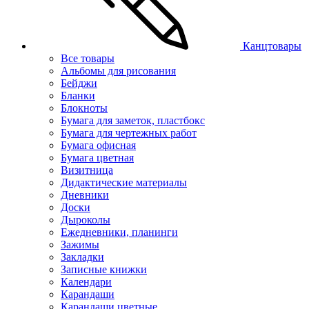
Канцтовары
Все товары
Альбомы для рисования
Бейджи
Бланки
Блокноты
Бумага для заметок, пластбокс
Бумага для чертежных работ
Бумага офисная
Бумага цветная
Визитница
Дидактические материалы
Дневники
Доски
Дыроколы
Ежедневники, планинги
Зажимы
Закладки
Записные книжки
Календари
Карандаши
Карандаши цветные