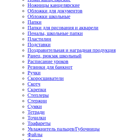
Ножницы канцелярские
Обложки для документов
Обложки школьные
Папки
Папки для рисования и акварели
Пеналы, школьные папки
Пластилин
Подставки
Поздравительная и наградная продукция
Ранец, рюкзак школьный
Расписание уроков
Резинки для банкнот
Ручки
Скоросшиватели
Скотч
Скрепки
Степлеры
Стержни
Сумки
Тетради
Точилки
Трафареты
Увлажнитель пальцев/Губочницы
Файлы