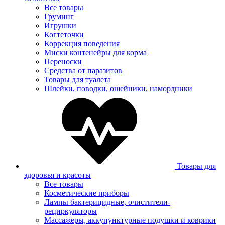
Все товары
Груминг
Игрушки
Когтеточки
Коррекция поведения
Миски контенейры для корма
Переноски
Средства от паразитов
Товары для туалета
Шлейки, поводки, ошейники, намордники
Товары для
здоровья и красоты
Все товары
Косметические приборы
Лампы бактерицидные, очистители-
рециркуляторы
Массажеры, аккупунктурные подушки и коврики