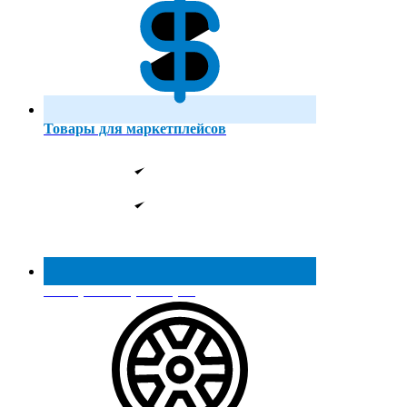
Товары для маркетплейсов
Реестр МинПромТорга