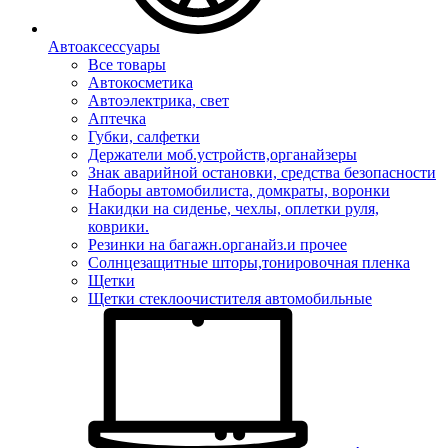
Автоаксессуары
Все товары
Автокосметика
Автоэлектрика, свет
Аптечка
Губки, салфетки
Держатели моб.устройств,органайзеры
Знак аварийной остановки, средства безопасности
Наборы автомобилиста, домкраты, воронки
Накидки на сиденье, чехлы, оплетки руля,
коврики.
Резинки на багажн.органайз.и прочее
Солнцезащитные шторы,тонировочная пленка
Щетки
Щетки стеклоочистителя автомобильные