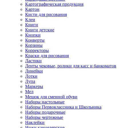
Картографическая продукция
Картон
Кисти для рисования
Клеи
Книги
Книги детские
Кнопки
Конверты
Корзины
Корректоры
Краски для рисования
Ластики
Ленты чековые, ролики для касс и банкоматов
Линейки
Лотки
Лупа
Маркеры
Мел
Мешок для сменной обуви
Наборы настольные
Наборы Первоклассника и Школьника
Наборы подарочные
Наборы чертежные
Наклейки
Ножи канцелярские