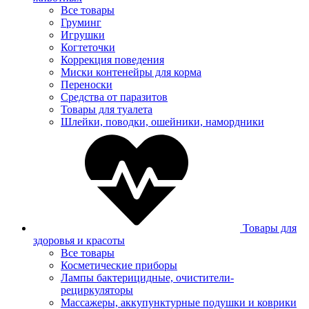
Все товары
Груминг
Игрушки
Когтеточки
Коррекция поведения
Миски контенейры для корма
Переноски
Средства от паразитов
Товары для туалета
Шлейки, поводки, ошейники, намордники
Товары для
здоровья и красоты
Все товары
Косметические приборы
Лампы бактерицидные, очистители-
рециркуляторы
Массажеры, аккупунктурные подушки и коврики