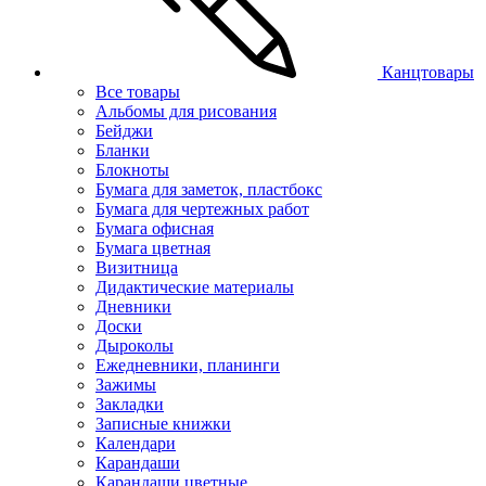
Канцтовары
Все товары
Альбомы для рисования
Бейджи
Бланки
Блокноты
Бумага для заметок, пластбокс
Бумага для чертежных работ
Бумага офисная
Бумага цветная
Визитница
Дидактические материалы
Дневники
Доски
Дыроколы
Ежедневники, планинги
Зажимы
Закладки
Записные книжки
Календари
Карандаши
Карандаши цветные