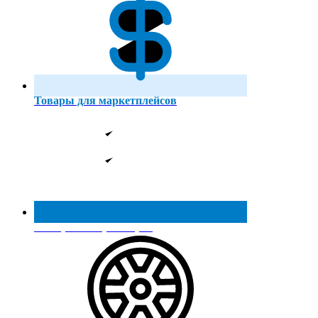
Товары для маркетплейсов
Реестр МинПромТорга