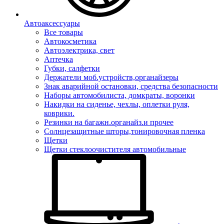
Автоаксессуары
Все товары
Автокосметика
Автоэлектрика, свет
Аптечка
Губки, салфетки
Держатели моб.устройств,органайзеры
Знак аварийной остановки, средства безопасности
Наборы автомобилиста, домкраты, воронки
Накидки на сиденье, чехлы, оплетки руля,
коврики.
Резинки на багажн.органайз.и прочее
Солнцезащитные шторы,тонировочная пленка
Щетки
Щетки стеклоочистителя автомобильные