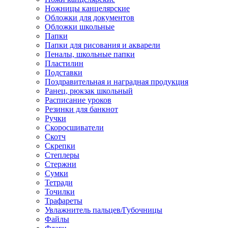
Ножницы канцелярские
Обложки для документов
Обложки школьные
Папки
Папки для рисования и акварели
Пеналы, школьные папки
Пластилин
Подставки
Поздравительная и наградная продукция
Ранец, рюкзак школьный
Расписание уроков
Резинки для банкнот
Ручки
Скоросшиватели
Скотч
Скрепки
Степлеры
Стержни
Сумки
Тетради
Точилки
Трафареты
Увлажнитель пальцев/Губочницы
Файлы