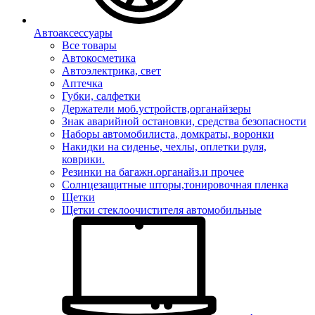
Автоаксессуары
Все товары
Автокосметика
Автоэлектрика, свет
Аптечка
Губки, салфетки
Держатели моб.устройств,органайзеры
Знак аварийной остановки, средства безопасности
Наборы автомобилиста, домкраты, воронки
Накидки на сиденье, чехлы, оплетки руля,
коврики.
Резинки на багажн.органайз.и прочее
Солнцезащитные шторы,тонировочная пленка
Щетки
Щетки стеклоочистителя автомобильные