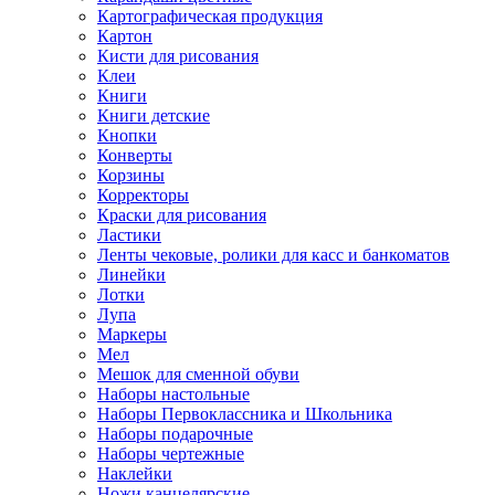
Картографическая продукция
Картон
Кисти для рисования
Клеи
Книги
Книги детские
Кнопки
Конверты
Корзины
Корректоры
Краски для рисования
Ластики
Ленты чековые, ролики для касс и банкоматов
Линейки
Лотки
Лупа
Маркеры
Мел
Мешок для сменной обуви
Наборы настольные
Наборы Первоклассника и Школьника
Наборы подарочные
Наборы чертежные
Наклейки
Ножи канцелярские