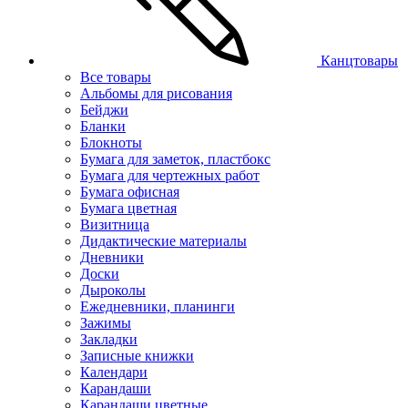
Канцтовары
Все товары
Альбомы для рисования
Бейджи
Бланки
Блокноты
Бумага для заметок, пластбокс
Бумага для чертежных работ
Бумага офисная
Бумага цветная
Визитница
Дидактические материалы
Дневники
Доски
Дыроколы
Ежедневники, планинги
Зажимы
Закладки
Записные книжки
Календари
Карандаши
Карандаши цветные