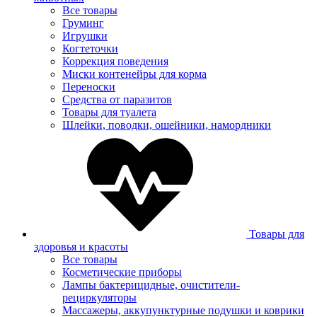
Все товары
Груминг
Игрушки
Когтеточки
Коррекция поведения
Миски контенейры для корма
Переноски
Средства от паразитов
Товары для туалета
Шлейки, поводки, ошейники, намордники
Товары для
здоровья и красоты
Все товары
Косметические приборы
Лампы бактерицидные, очистители-
рециркуляторы
Массажеры, аккупунктурные подушки и коврики