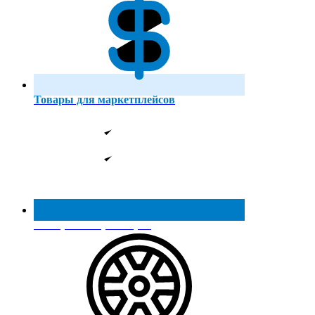
Товары для маркетплейсов
Реестр МинПромТорга