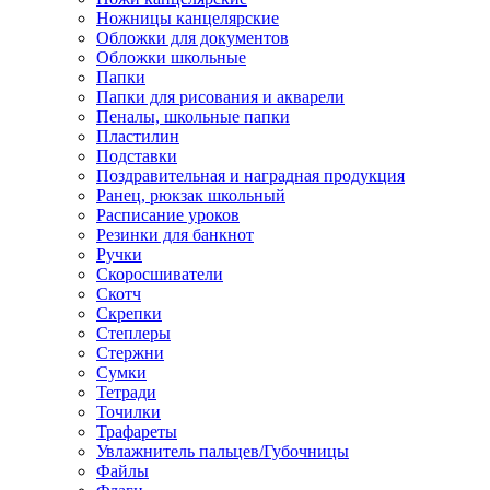
Ножницы канцелярские
Обложки для документов
Обложки школьные
Папки
Папки для рисования и акварели
Пеналы, школьные папки
Пластилин
Подставки
Поздравительная и наградная продукция
Ранец, рюкзак школьный
Расписание уроков
Резинки для банкнот
Ручки
Скоросшиватели
Скотч
Скрепки
Степлеры
Стержни
Сумки
Тетради
Точилки
Трафареты
Увлажнитель пальцев/Губочницы
Файлы