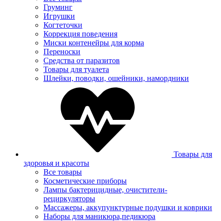
Груминг
Игрушки
Когтеточки
Коррекция поведения
Миски контенейры для корма
Переноски
Средства от паразитов
Товары для туалета
Шлейки, поводки, ошейники, намордники
Товары для
здоровья и красоты
Все товары
Косметические приборы
Лампы бактерицидные, очистители-
рециркуляторы
Массажеры, аккупунктурные подушки и коврики
Наборы для маникюра,педикюра