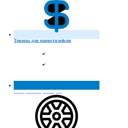
Товары для маркетплейсов
Реестр МинПромТорга