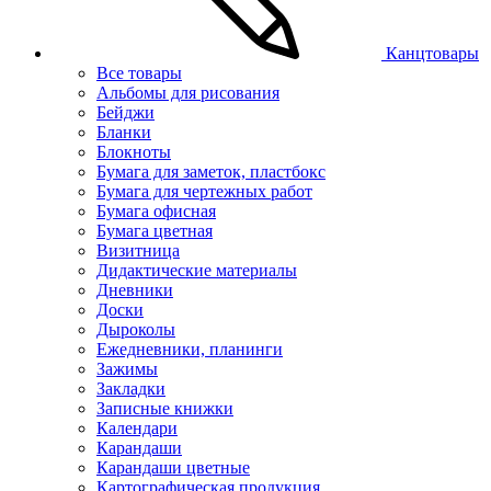
Канцтовары
Все товары
Альбомы для рисования
Бейджи
Бланки
Блокноты
Бумага для заметок, пластбокс
Бумага для чертежных работ
Бумага офисная
Бумага цветная
Визитница
Дидактические материалы
Дневники
Доски
Дыроколы
Ежедневники, планинги
Зажимы
Закладки
Записные книжки
Календари
Карандаши
Карандаши цветные
Картографическая продукция