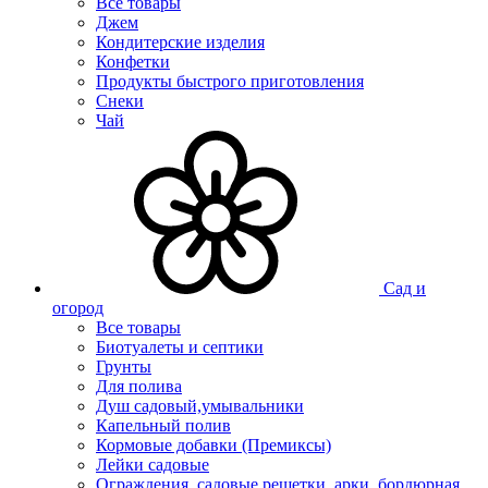
Все товары
Джем
Кондитерские изделия
Конфетки
Продукты быстрого приготовления
Снеки
Чай
Сад и
огород
Все товары
Биотуалеты и септики
Грунты
Для полива
Душ садовый,умывальники
Капельный полив
Кормовые добавки (Премиксы)
Лейки садовые
Ограждения, садовые решетки, арки, бордюрная