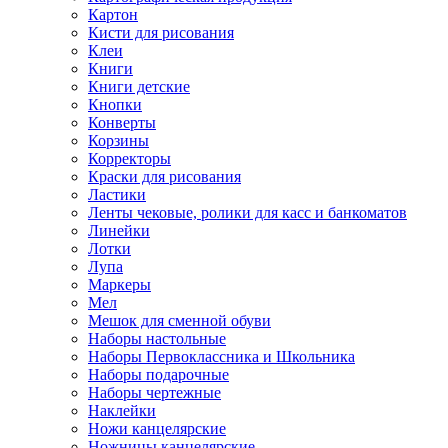
Картон
Кисти для рисования
Клеи
Книги
Книги детские
Кнопки
Конверты
Корзины
Корректоры
Краски для рисования
Ластики
Ленты чековые, ролики для касс и банкоматов
Линейки
Лотки
Лупа
Маркеры
Мел
Мешок для сменной обуви
Наборы настольные
Наборы Первоклассника и Школьника
Наборы подарочные
Наборы чертежные
Наклейки
Ножи канцелярские
Ножницы канцелярские