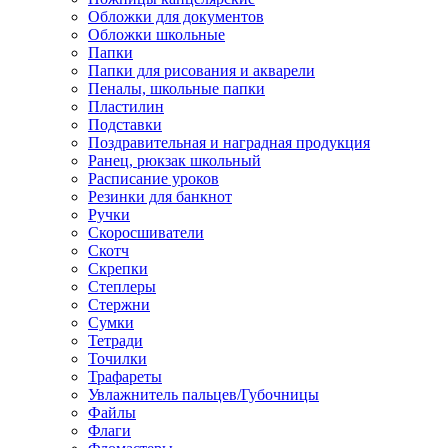
Обложки для документов
Обложки школьные
Папки
Папки для рисования и акварели
Пеналы, школьные папки
Пластилин
Подставки
Поздравительная и наградная продукция
Ранец, рюкзак школьный
Расписание уроков
Резинки для банкнот
Ручки
Скоросшиватели
Скотч
Скрепки
Степлеры
Стержни
Сумки
Тетради
Точилки
Трафареты
Увлажнитель пальцев/Губочницы
Файлы
Флаги