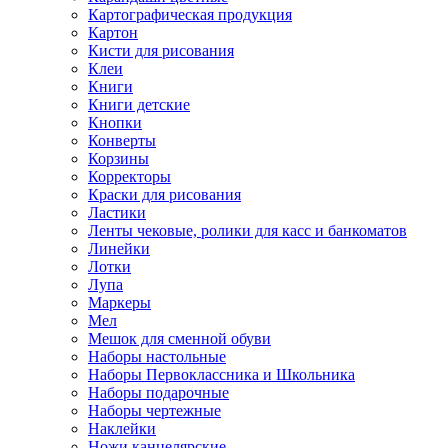
Картографическая продукция
Картон
Кисти для рисования
Клеи
Книги
Книги детские
Кнопки
Конверты
Корзины
Корректоры
Краски для рисования
Ластики
Ленты чековые, ролики для касс и банкоматов
Линейки
Лотки
Лупа
Маркеры
Мел
Мешок для сменной обуви
Наборы настольные
Наборы Первоклассника и Школьника
Наборы подарочные
Наборы чертежные
Наклейки
Ножи канцелярские