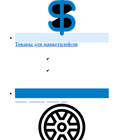
Товары для маркетплейсов
Реестр МинПромТорга