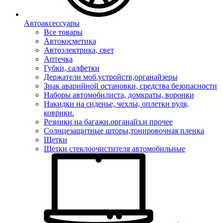
Автоаксессуары
Все товары
Автокосметика
Автоэлектрика, свет
Аптечка
Губки, салфетки
Держатели моб.устройств,органайзеры
Знак аварийной остановки, средства безопасности
Наборы автомобилиста, домкраты, воронки
Накидки на сиденье, чехлы, оплетки руля,
коврики.
Резинки на багажн.органайз.и прочее
Солнцезащитные шторы,тонировочная пленка
Щетки
Щетки стеклоочистителя автомобильные