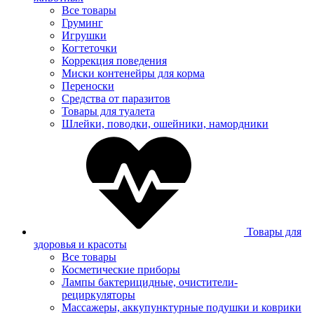
Все товары
Груминг
Игрушки
Когтеточки
Коррекция поведения
Миски контенейры для корма
Переноски
Средства от паразитов
Товары для туалета
Шлейки, поводки, ошейники, намордники
Товары для
здоровья и красоты
Все товары
Косметические приборы
Лампы бактерицидные, очистители-
рециркуляторы
Массажеры, аккупунктурные подушки и коврики