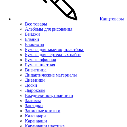
Канцтовары
Все товары
Альбомы для рисования
Бейджи
Бланки
Блокноты
Бумага для заметок, пластбокс
Бумага для чертежных работ
Бумага офисная
Бумага цветная
Визитница
Дидактические материалы
Дневники
Доски
Дыроколы
Ежедневники, планинги
Зажимы
Закладки
Записные книжки
Календари
Карандаши
Карандаши цветные