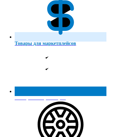
Товары для маркетплейсов
Реестр МинПромТорга