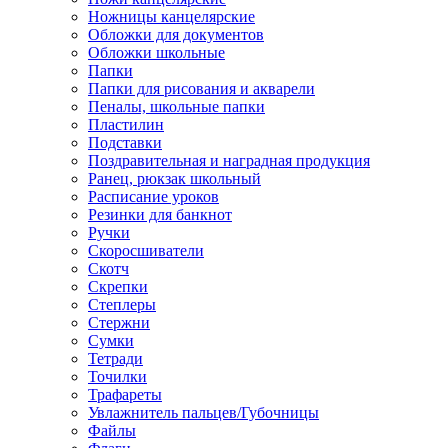
Ножницы канцелярские
Обложки для документов
Обложки школьные
Папки
Папки для рисования и акварели
Пеналы, школьные папки
Пластилин
Подставки
Поздравительная и наградная продукция
Ранец, рюкзак школьный
Расписание уроков
Резинки для банкнот
Ручки
Скоросшиватели
Скотч
Скрепки
Степлеры
Стержни
Сумки
Тетради
Точилки
Трафареты
Увлажнитель пальцев/Губочницы
Файлы