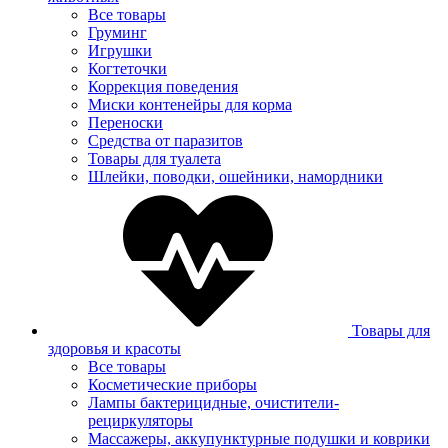
Все товары
Груминг
Игрушки
Когтеточки
Коррекция поведения
Миски контенейры для корма
Переноски
Средства от паразитов
Товары для туалета
Шлейки, поводки, ошейники, намордники
Товары для
здоровья и красоты
Все товары
Косметические приборы
Лампы бактерицидные, очистители-
рециркуляторы
Массажеры, аккупунктурные подушки и коврики