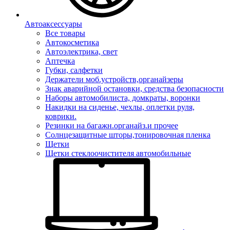
Автоаксессуары
Все товары
Автокосметика
Автоэлектрика, свет
Аптечка
Губки, салфетки
Держатели моб.устройств,органайзеры
Знак аварийной остановки, средства безопасности
Наборы автомобилиста, домкраты, воронки
Накидки на сиденье, чехлы, оплетки руля,
коврики.
Резинки на багажн.органайз.и прочее
Солнцезащитные шторы,тонировочная пленка
Щетки
Щетки стеклоочистителя автомобильные