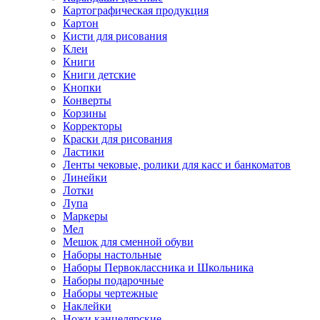
Картографическая продукция
Картон
Кисти для рисования
Клеи
Книги
Книги детские
Кнопки
Конверты
Корзины
Корректоры
Краски для рисования
Ластики
Ленты чековые, ролики для касс и банкоматов
Линейки
Лотки
Лупа
Маркеры
Мел
Мешок для сменной обуви
Наборы настольные
Наборы Первоклассника и Школьника
Наборы подарочные
Наборы чертежные
Наклейки
Ножи канцелярские