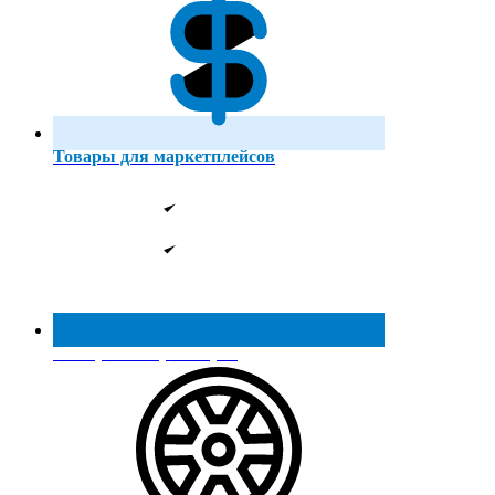
Товары для маркетплейсов
Реестр МинПромТорга