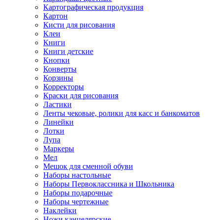
Картографическая продукция
Картон
Кисти для рисования
Клеи
Книги
Книги детские
Кнопки
Конверты
Корзины
Корректоры
Краски для рисования
Ластики
Ленты чековые, ролики для касс и банкоматов
Линейки
Лотки
Лупа
Маркеры
Мел
Мешок для сменной обуви
Наборы настольные
Наборы Первоклассника и Школьника
Наборы подарочные
Наборы чертежные
Наклейки
Ножи канцелярские