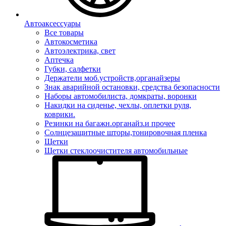
Автоаксессуары
Все товары
Автокосметика
Автоэлектрика, свет
Аптечка
Губки, салфетки
Держатели моб.устройств,органайзеры
Знак аварийной остановки, средства безопасности
Наборы автомобилиста, домкраты, воронки
Накидки на сиденье, чехлы, оплетки руля,
коврики.
Резинки на багажн.органайз.и прочее
Солнцезащитные шторы,тонировочная пленка
Щетки
Щетки стеклоочистителя автомобильные