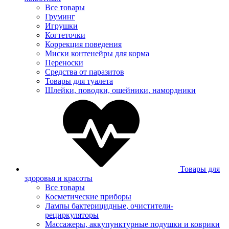
Все товары
Груминг
Игрушки
Когтеточки
Коррекция поведения
Миски контенейры для корма
Переноски
Средства от паразитов
Товары для туалета
Шлейки, поводки, ошейники, намордники
Товары для
здоровья и красоты
Все товары
Косметические приборы
Лампы бактерицидные, очистители-
рециркуляторы
Массажеры, аккупунктурные подушки и коврики