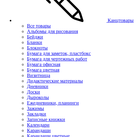
Канцтовары
Все товары
Альбомы для рисования
Бейджи
Бланки
Блокноты
Бумага для заметок, пластбокс
Бумага для чертежных работ
Бумага офисная
Бумага цветная
Визитница
Дидактические материалы
Дневники
Доски
Дыроколы
Ежедневники, планинги
Зажимы
Закладки
Записные книжки
Календари
Карандаши
Карандаши цветные