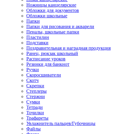
Ножницы канцелярские
Обложки для документов
Обложки школьные
Папки
Папки для рисования и акварели
Пеналы, школьные папки
Пластилин
Подставки
Поздравительная и наградная продукция
Ранец, рюкзак школьный
Расписание уроков
Резинки для банкнот
Ручки
Скоросшиватели
Скотч
Скрепки
Степлеры
Стержни
Сумки
Тетради
Точилки
Трафареты
Увлажнитель пальцев/Губочницы
Файлы