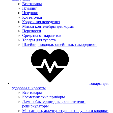
Все товары
Груминг
Игрушки
Когтеточки
Коррекция поведения
Миски контенейры для корма
Переноски
Средства от паразитов
Товары для туалета
Шлейки, поводки, ошейники, намордники
Товары для
здоровья и красоты
Все товары
Косметические приборы
Лампы бактерицидные, очистители-
рециркуляторы
Массажеры, аккупунктурные подушки и коврики