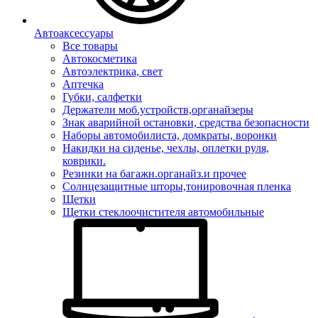
Автоаксессуары
Все товары
Автокосметика
Автоэлектрика, свет
Аптечка
Губки, салфетки
Держатели моб.устройств,органайзеры
Знак аварийной остановки, средства безопасности
Наборы автомобилиста, домкраты, воронки
Накидки на сиденье, чехлы, оплетки руля,
коврики.
Резинки на багажн.органайз.и прочее
Солнцезащитные шторы,тонировочная пленка
Щетки
Щетки стеклоочистителя автомобильные