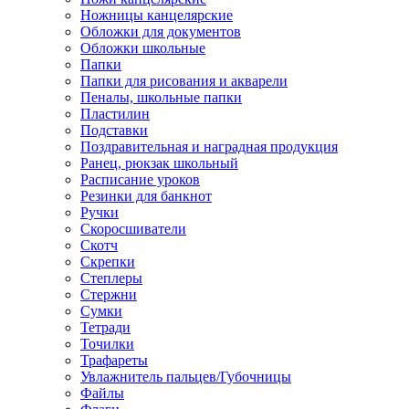
Ножницы канцелярские
Обложки для документов
Обложки школьные
Папки
Папки для рисования и акварели
Пеналы, школьные папки
Пластилин
Подставки
Поздравительная и наградная продукция
Ранец, рюкзак школьный
Расписание уроков
Резинки для банкнот
Ручки
Скоросшиватели
Скотч
Скрепки
Степлеры
Стержни
Сумки
Тетради
Точилки
Трафареты
Увлажнитель пальцев/Губочницы
Файлы