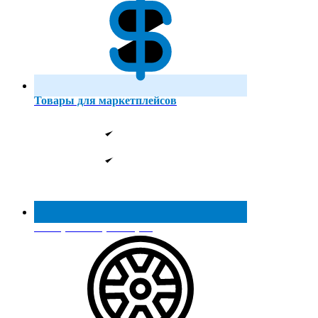
Товары для маркетплейсов
Реестр МинПромТорга