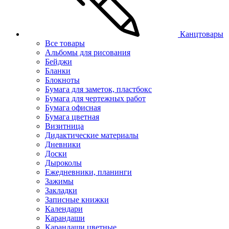
Канцтовары
Все товары
Альбомы для рисования
Бейджи
Бланки
Блокноты
Бумага для заметок, пластбокс
Бумага для чертежных работ
Бумага офисная
Бумага цветная
Визитница
Дидактические материалы
Дневники
Доски
Дыроколы
Ежедневники, планинги
Зажимы
Закладки
Записные книжки
Календари
Карандаши
Карандаши цветные