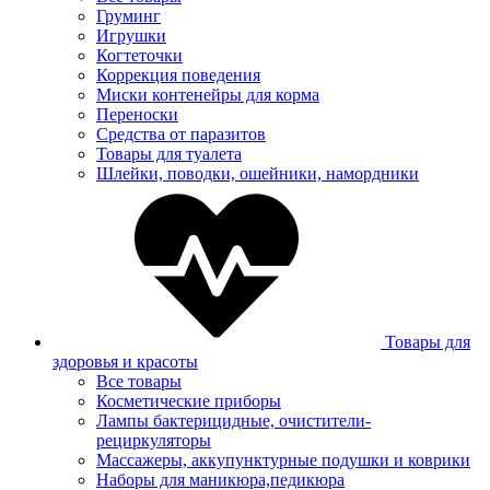
Груминг
Игрушки
Когтеточки
Коррекция поведения
Миски контенейры для корма
Переноски
Средства от паразитов
Товары для туалета
Шлейки, поводки, ошейники, намордники
Товары для
здоровья и красоты
Все товары
Косметические приборы
Лампы бактерицидные, очистители-
рециркуляторы
Массажеры, аккупунктурные подушки и коврики
Наборы для маникюра,педикюра