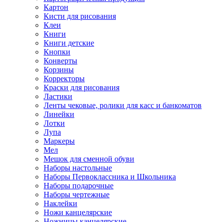
Картон
Кисти для рисования
Клеи
Книги
Книги детские
Кнопки
Конверты
Корзины
Корректоры
Краски для рисования
Ластики
Ленты чековые, ролики для касс и банкоматов
Линейки
Лотки
Лупа
Маркеры
Мел
Мешок для сменной обуви
Наборы настольные
Наборы Первоклассника и Школьника
Наборы подарочные
Наборы чертежные
Наклейки
Ножи канцелярские
Ножницы канцелярские