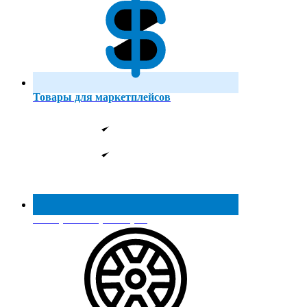
Товары для маркетплейсов
Реестр МинПромТорга