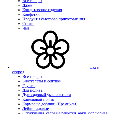
Все товары
Джем
Кондитерские изделия
Конфетки
Продукты быстрого приготовления
Снеки
Чай
Сад и
огород
Все товары
Биотуалеты и септики
Грунты
Для полива
Душ садовый,умывальники
Капельный полив
Кормовые добавки (Премиксы)
Лейки садовые
Ограждения, садовые решетки, арки, бордюрная