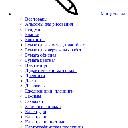
Канцтовары
Все товары
Альбомы для рисования
Бейджи
Бланки
Блокноты
Бумага для заметок, пластбокс
Бумага для чертежных работ
Бумага офисная
Бумага цветная
Визитница
Дидактические материалы
Дневники
Доски
Дыроколы
Ежедневники, планинги
Зажимы
Закладки
Записные книжки
Календари
Карандаши
Карандаши цветные
Картографическая продукция