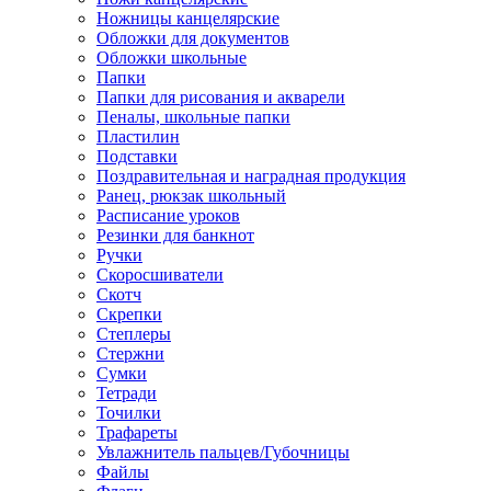
Ножницы канцелярские
Обложки для документов
Обложки школьные
Папки
Папки для рисования и акварели
Пеналы, школьные папки
Пластилин
Подставки
Поздравительная и наградная продукция
Ранец, рюкзак школьный
Расписание уроков
Резинки для банкнот
Ручки
Скоросшиватели
Скотч
Скрепки
Степлеры
Стержни
Сумки
Тетради
Точилки
Трафареты
Увлажнитель пальцев/Губочницы
Файлы