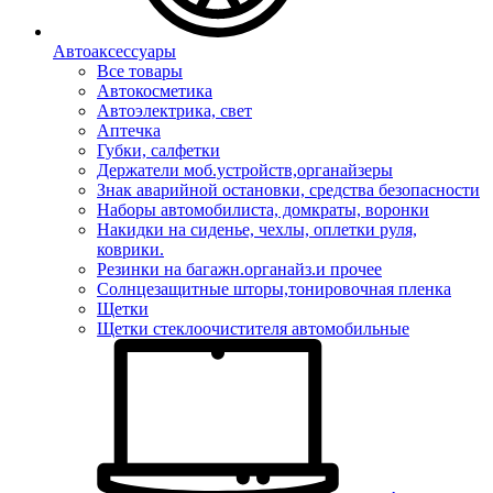
Автоаксессуары
Все товары
Автокосметика
Автоэлектрика, свет
Аптечка
Губки, салфетки
Держатели моб.устройств,органайзеры
Знак аварийной остановки, средства безопасности
Наборы автомобилиста, домкраты, воронки
Накидки на сиденье, чехлы, оплетки руля,
коврики.
Резинки на багажн.органайз.и прочее
Солнцезащитные шторы,тонировочная пленка
Щетки
Щетки стеклоочистителя автомобильные