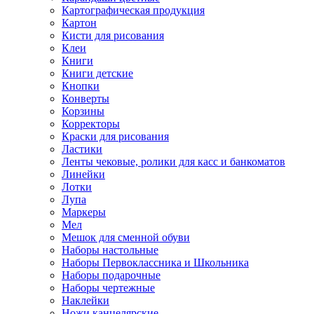
Картографическая продукция
Картон
Кисти для рисования
Клеи
Книги
Книги детские
Кнопки
Конверты
Корзины
Корректоры
Краски для рисования
Ластики
Ленты чековые, ролики для касс и банкоматов
Линейки
Лотки
Лупа
Маркеры
Мел
Мешок для сменной обуви
Наборы настольные
Наборы Первоклассника и Школьника
Наборы подарочные
Наборы чертежные
Наклейки
Ножи канцелярские