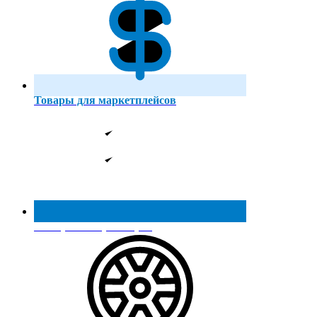
Товары для маркетплейсов
Реестр МинПромТорга