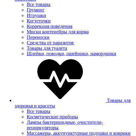
Все товары
Груминг
Игрушки
Когтеточки
Коррекция поведения
Миски контенейры для корма
Переноски
Средства от паразитов
Товары для туалета
Шлейки, поводки, ошейники, намордники
Товары для
здоровья и красоты
Все товары
Косметические приборы
Лампы бактерицидные, очистители-
рециркуляторы
Массажеры, аккупунктурные подушки и коврики