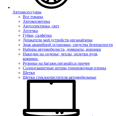
Автоаксессуары
Все товары
Автокосметика
Автоэлектрика, свет
Аптечка
Губки, салфетки
Держатели моб.устройств,органайзеры
Знак аварийной остановки, средства безопасности
Наборы автомобилиста, домкраты, воронки
Накидки на сиденье, чехлы, оплетки руля,
коврики.
Резинки на багажн.органайз.и прочее
Солнцезащитные шторы,тонировочная пленка
Щетки
Щетки стеклоочистителя автомобильные