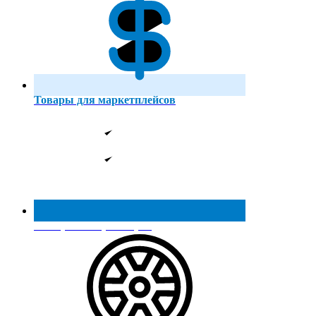
Товары для маркетплейсов
Реестр МинПромТорга