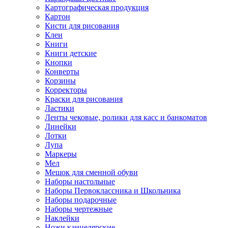
Картографическая продукция
Картон
Кисти для рисования
Клеи
Книги
Книги детские
Кнопки
Конверты
Корзины
Корректоры
Краски для рисования
Ластики
Ленты чековые, ролики для касс и банкоматов
Линейки
Лотки
Лупа
Маркеры
Мел
Мешок для сменной обуви
Наборы настольные
Наборы Первоклассника и Школьника
Наборы подарочные
Наборы чертежные
Наклейки
Ножи канцелярские