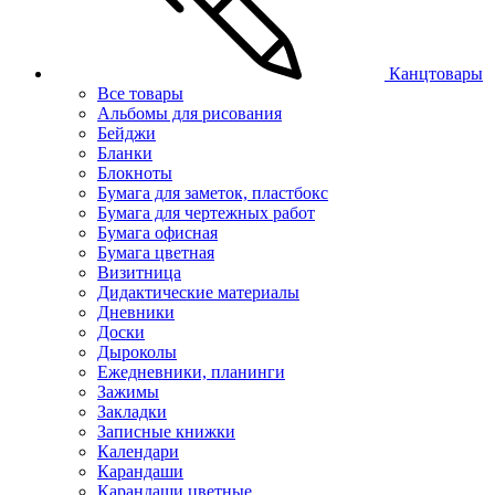
Канцтовары
Все товары
Альбомы для рисования
Бейджи
Бланки
Блокноты
Бумага для заметок, пластбокс
Бумага для чертежных работ
Бумага офисная
Бумага цветная
Визитница
Дидактические материалы
Дневники
Доски
Дыроколы
Ежедневники, планинги
Зажимы
Закладки
Записные книжки
Календари
Карандаши
Карандаши цветные