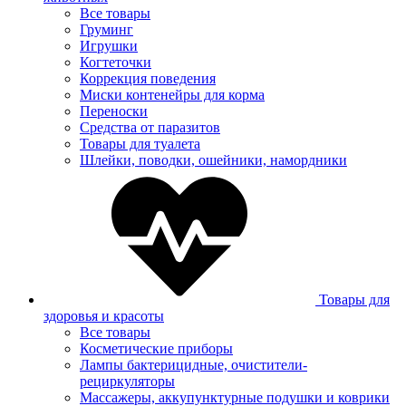
Все товары
Груминг
Игрушки
Когтеточки
Коррекция поведения
Миски контенейры для корма
Переноски
Средства от паразитов
Товары для туалета
Шлейки, поводки, ошейники, намордники
Товары для
здоровья и красоты
Все товары
Косметические приборы
Лампы бактерицидные, очистители-
рециркуляторы
Массажеры, аккупунктурные подушки и коврики