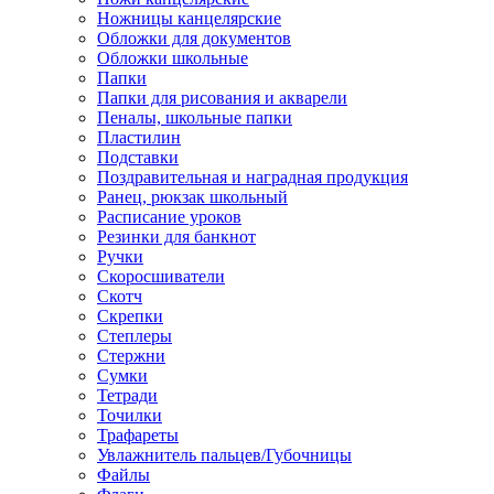
Ножницы канцелярские
Обложки для документов
Обложки школьные
Папки
Папки для рисования и акварели
Пеналы, школьные папки
Пластилин
Подставки
Поздравительная и наградная продукция
Ранец, рюкзак школьный
Расписание уроков
Резинки для банкнот
Ручки
Скоросшиватели
Скотч
Скрепки
Степлеры
Стержни
Сумки
Тетради
Точилки
Трафареты
Увлажнитель пальцев/Губочницы
Файлы