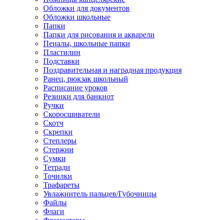
Обложки для документов
Обложки школьные
Папки
Папки для рисования и акварели
Пеналы, школьные папки
Пластилин
Подставки
Поздравительная и наградная продукция
Ранец, рюкзак школьный
Расписание уроков
Резинки для банкнот
Ручки
Скоросшиватели
Скотч
Скрепки
Степлеры
Стержни
Сумки
Тетради
Точилки
Трафареты
Увлажнитель пальцев/Губочницы
Файлы
Флаги