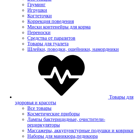
Груминг
Игрушки
Когтеточки
Коррекция поведения
Миски контенейры для корма
Переноски
Средства от паразитов
Товары для туалета
Шлейки, поводки, ошейники, намордники
Товары для
здоровья и красоты
Все товары
Косметические приборы
Лампы бактерицидные, очистители-
рециркуляторы
Массажеры, аккупунктурные подушки и коврики
Наборы для маникюра,педикюра