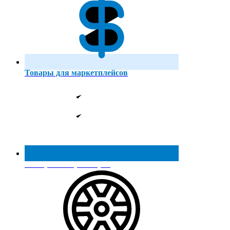
Товары для маркетплейсов
Реестр МинПромТорга