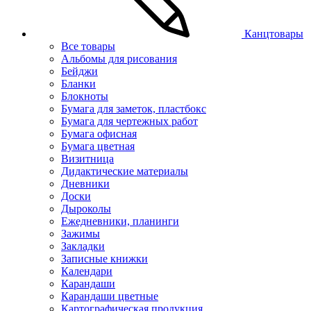
Канцтовары
Все товары
Альбомы для рисования
Бейджи
Бланки
Блокноты
Бумага для заметок, пластбокс
Бумага для чертежных работ
Бумага офисная
Бумага цветная
Визитница
Дидактические материалы
Дневники
Доски
Дыроколы
Ежедневники, планинги
Зажимы
Закладки
Записные книжки
Календари
Карандаши
Карандаши цветные
Картографическая продукция