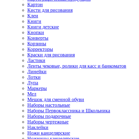
Картон
Кисти для рисования
Клеи
Книги
Книги детские
Кнопки
Конверты
Корзины
Корректоры
Краски для рисования
Ластики
Ленты чековые, ролики для касс и банкоматов
Линейки
Лотки
Лупа
Маркеры
Мел
Мешок для сменной обуви
Наборы настольные
Наборы Первоклассника и Школьника
Наборы подарочные
Наборы чертежные
Наклейки
Ножи канцелярские
Ножницы канцелярские