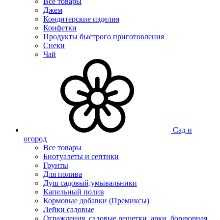
Все товары
Джем
Кондитерские изделия
Конфетки
Продукты быстрого приготовления
Снеки
Чай
Сад и
огород
Все товары
Биотуалеты и септики
Грунты
Для полива
Душ садовый,умывальники
Капельный полив
Кормовые добавки (Премиксы)
Лейки садовые
Ограждения, садовые решетки, арки, бордюрная