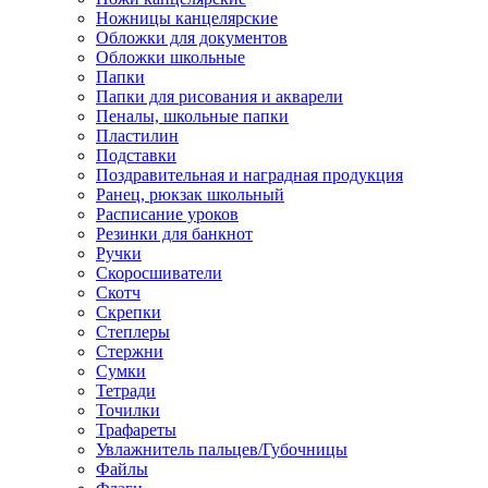
Ножницы канцелярские
Обложки для документов
Обложки школьные
Папки
Папки для рисования и акварели
Пеналы, школьные папки
Пластилин
Подставки
Поздравительная и наградная продукция
Ранец, рюкзак школьный
Расписание уроков
Резинки для банкнот
Ручки
Скоросшиватели
Скотч
Скрепки
Степлеры
Стержни
Сумки
Тетради
Точилки
Трафареты
Увлажнитель пальцев/Губочницы
Файлы