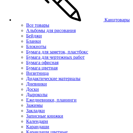
Канцтовары
Все товары
Альбомы для рисования
Бейджи
Бланки
Блокноты
Бумага для заметок, пластбокс
Бумага для чертежных работ
Бумага офисная
Бумага цветная
Визитница
Дидактические материалы
Дневники
Доски
Дыроколы
Ежедневники, планинги
Зажимы
Закладки
Записные книжки
Календари
Карандаши
Карандаши цветные