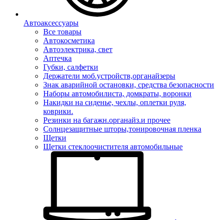
Автоаксессуары
Все товары
Автокосметика
Автоэлектрика, свет
Аптечка
Губки, салфетки
Держатели моб.устройств,органайзеры
Знак аварийной остановки, средства безопасности
Наборы автомобилиста, домкраты, воронки
Накидки на сиденье, чехлы, оплетки руля,
коврики.
Резинки на багажн.органайз.и прочее
Солнцезащитные шторы,тонировочная пленка
Щетки
Щетки стеклоочистителя автомобильные