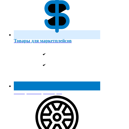
Товары для маркетплейсов
Реестр МинПромТорга