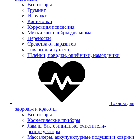
Все товары
Груминг
Игрушки
Когтеточки
Коррекция поведения
Миски контенейры для корма
Переноски
Средства от паразитов
Товары для туалета
Шлейки, поводки, ошейники, намордники
Товары для
здоровья и красоты
Все товары
Косметические приборы
Лампы бактерицидные, очистители-
рециркуляторы
Массажеры, аккупунктурные подушки и коврики