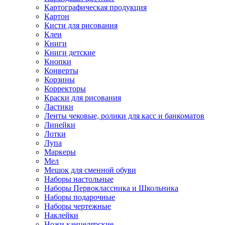
Картографическая продукция
Картон
Кисти для рисования
Клеи
Книги
Книги детские
Кнопки
Конверты
Корзины
Корректоры
Краски для рисования
Ластики
Ленты чековые, ролики для касс и банкоматов
Линейки
Лотки
Лупа
Маркеры
Мел
Мешок для сменной обуви
Наборы настольные
Наборы Первоклассника и Школьника
Наборы подарочные
Наборы чертежные
Наклейки
Ножи канцелярские