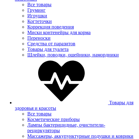
Все товары
Груминг
Игрушки
Когтеточки
Коррекция поведения
Миски контенейры для корма
Переноски
Средства от паразитов
Товары для туалета
Шлейки, поводки, ошейники, намордники
Товары для
здоровья и красоты
Все товары
Косметические приборы
Лампы бактерицидные, очистители-
рециркуляторы
Массажеры, аккупунктурные подушки и коврики