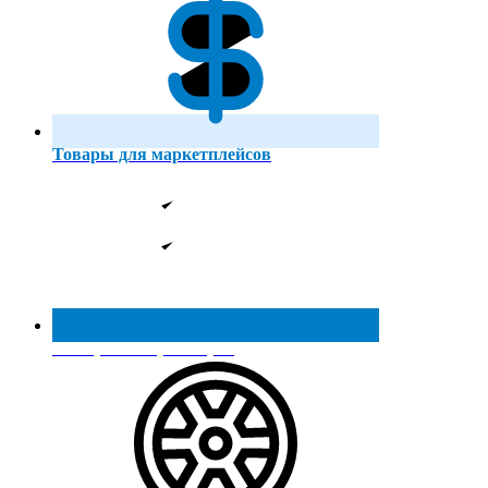
Товары для маркетплейсов
Реестр МинПромТорга