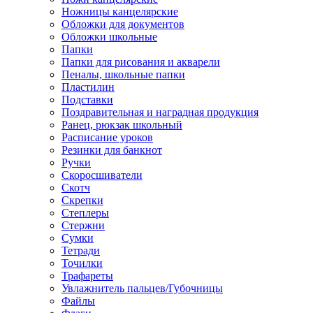
Ножницы канцелярские
Обложки для документов
Обложки школьные
Папки
Папки для рисования и акварели
Пеналы, школьные папки
Пластилин
Подставки
Поздравительная и наградная продукция
Ранец, рюкзак школьный
Расписание уроков
Резинки для банкнот
Ручки
Скоросшиватели
Скотч
Скрепки
Степлеры
Стержни
Сумки
Тетради
Точилки
Трафареты
Увлажнитель пальцев/Губочницы
Файлы