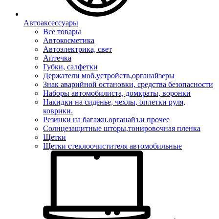
Автоаксессуары
Все товары
Автокосметика
Автоэлектрика, свет
Аптечка
Губки, салфетки
Держатели моб.устройств,органайзеры
Знак аварийной остановки, средства безопасности
Наборы автомобилиста, домкраты, воронки
Накидки на сиденье, чехлы, оплетки руля,
коврики.
Резинки на багажн.органайз.и прочее
Солнцезащитные шторы,тонировочная пленка
Щетки
Щетки стеклоочистителя автомобильные