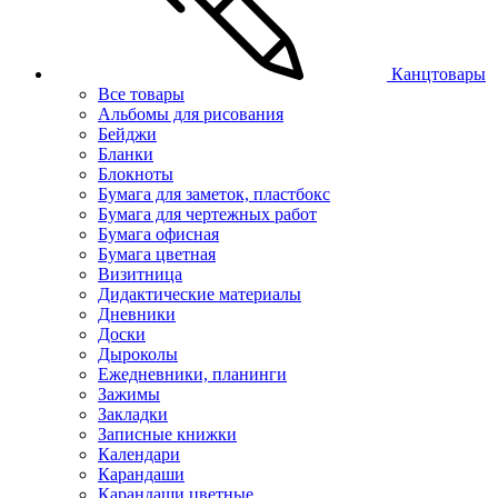
Канцтовары
Все товары
Альбомы для рисования
Бейджи
Бланки
Блокноты
Бумага для заметок, пластбокс
Бумага для чертежных работ
Бумага офисная
Бумага цветная
Визитница
Дидактические материалы
Дневники
Доски
Дыроколы
Ежедневники, планинги
Зажимы
Закладки
Записные книжки
Календари
Карандаши
Карандаши цветные