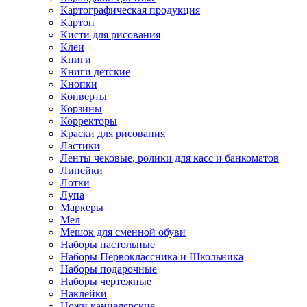
Картографическая продукция
Картон
Кисти для рисования
Клеи
Книги
Книги детские
Кнопки
Конверты
Корзины
Корректоры
Краски для рисования
Ластики
Ленты чековые, ролики для касс и банкоматов
Линейки
Лотки
Лупа
Маркеры
Мел
Мешок для сменной обуви
Наборы настольные
Наборы Первоклассника и Школьника
Наборы подарочные
Наборы чертежные
Наклейки
Ножи канцелярские