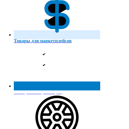
Товары для маркетплейсов
Реестр МинПромТорга