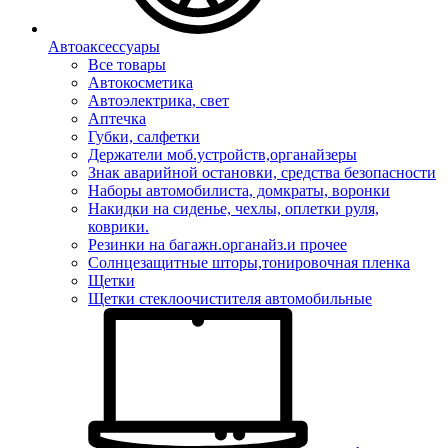
Автоаксессуары
Все товары
Автокосметика
Автоэлектрика, свет
Аптечка
Губки, салфетки
Держатели моб.устройств,органайзеры
Знак аварийной остановки, средства безопасности
Наборы автомобилиста, домкраты, воронки
Накидки на сиденье, чехлы, оплетки руля,
коврики.
Резинки на багажн.органайз.и прочее
Солнцезащитные шторы,тонировочная пленка
Щетки
Щетки стеклоочистителя автомобильные