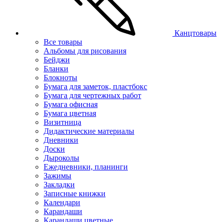
Канцтовары
Все товары
Альбомы для рисования
Бейджи
Бланки
Блокноты
Бумага для заметок, пластбокс
Бумага для чертежных работ
Бумага офисная
Бумага цветная
Визитница
Дидактические материалы
Дневники
Доски
Дыроколы
Ежедневники, планинги
Зажимы
Закладки
Записные книжки
Календари
Карандаши
Карандаши цветные