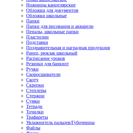
Ножницы канцелярские
Обложки для документов
Обложки школьные
Папки
Папки для рисования и акварели
Пеналы, школьные папки
Пластилин
Подставки
Поздравительная и наградная продукция
Ранец, рюкзак школьный
Расписание уроков
Резинки для банкнот
Ручки
Скоросшиватели
Скотч
Скрепки
Степлеры
Стержни
Сумки
Тетради
Точилки
Трафареты
Увлажнитель пальцев/Губочницы
Файлы