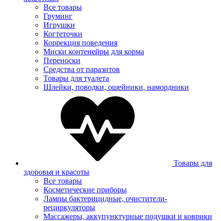
Все товары
Груминг
Игрушки
Когтеточки
Коррекция поведения
Миски контенейры для корма
Переноски
Средства от паразитов
Товары для туалета
Шлейки, поводки, ошейники, намордники
Товары для
здоровья и красоты
Все товары
Косметические приборы
Лампы бактерицидные, очистители-
рециркуляторы
Массажеры, аккупунктурные подушки и коврики