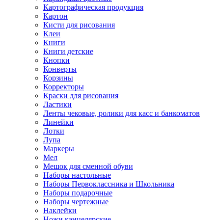
Картографическая продукция
Картон
Кисти для рисования
Клеи
Книги
Книги детские
Кнопки
Конверты
Корзины
Корректоры
Краски для рисования
Ластики
Ленты чековые, ролики для касс и банкоматов
Линейки
Лотки
Лупа
Маркеры
Мел
Мешок для сменной обуви
Наборы настольные
Наборы Первоклассника и Школьника
Наборы подарочные
Наборы чертежные
Наклейки
Ножи канцелярские