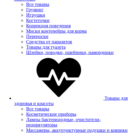
Все товары
Груминг
Игрушки
Когтеточки
Коррекция поведения
Миски контенейры для корма
Переноски
Средства от паразитов
Товары для туалета
Шлейки, поводки, ошейники, намордники
Товары для
здоровья и красоты
Все товары
Косметические приборы
Лампы бактерицидные, очистители-
рециркуляторы
Массажеры, аккупунктурные подушки и коврики