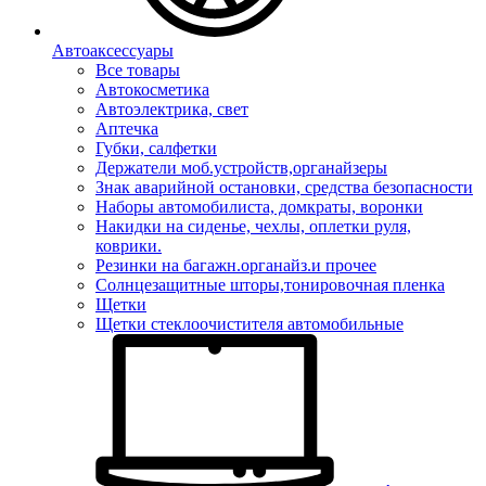
Автоаксессуары
Все товары
Автокосметика
Автоэлектрика, свет
Аптечка
Губки, салфетки
Держатели моб.устройств,органайзеры
Знак аварийной остановки, средства безопасности
Наборы автомобилиста, домкраты, воронки
Накидки на сиденье, чехлы, оплетки руля,
коврики.
Резинки на багажн.органайз.и прочее
Солнцезащитные шторы,тонировочная пленка
Щетки
Щетки стеклоочистителя автомобильные