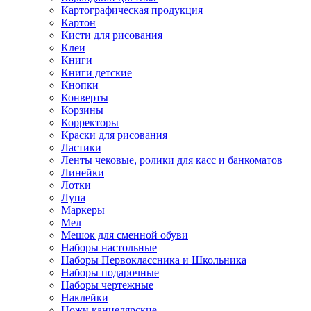
Картографическая продукция
Картон
Кисти для рисования
Клеи
Книги
Книги детские
Кнопки
Конверты
Корзины
Корректоры
Краски для рисования
Ластики
Ленты чековые, ролики для касс и банкоматов
Линейки
Лотки
Лупа
Маркеры
Мел
Мешок для сменной обуви
Наборы настольные
Наборы Первоклассника и Школьника
Наборы подарочные
Наборы чертежные
Наклейки
Ножи канцелярские