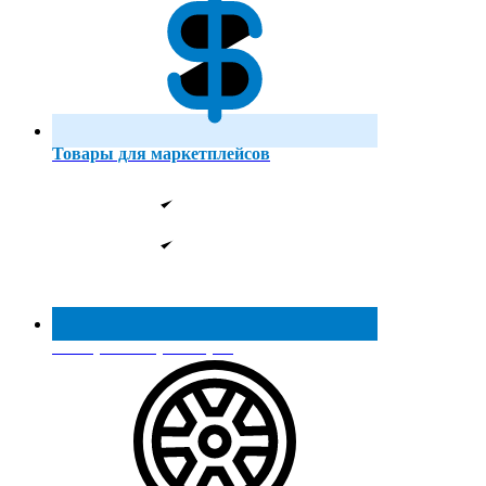
Товары для маркетплейсов
Реестр МинПромТорга