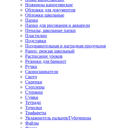
Ножницы канцелярские
Обложки для документов
Обложки школьные
Папки
Папки для рисования и акварели
Пеналы, школьные папки
Пластилин
Подставки
Поздравительная и наградная продукция
Ранец, рюкзак школьный
Расписание уроков
Резинки для банкнот
Ручки
Скоросшиватели
Скотч
Скрепки
Степлеры
Стержни
Сумки
Тетради
Точилки
Трафареты
Увлажнитель пальцев/Губочницы
Файлы