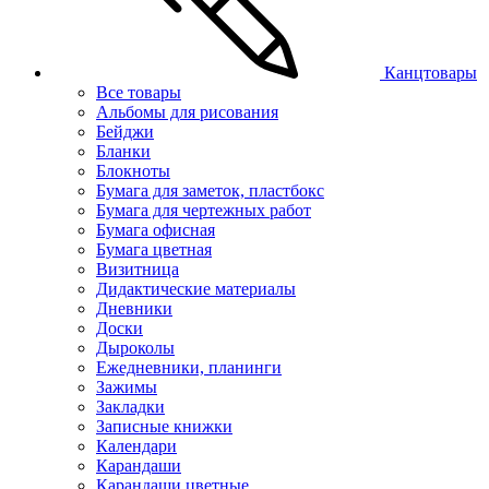
Канцтовары
Все товары
Альбомы для рисования
Бейджи
Бланки
Блокноты
Бумага для заметок, пластбокс
Бумага для чертежных работ
Бумага офисная
Бумага цветная
Визитница
Дидактические материалы
Дневники
Доски
Дыроколы
Ежедневники, планинги
Зажимы
Закладки
Записные книжки
Календари
Карандаши
Карандаши цветные