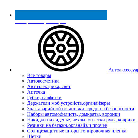
Реестр МинПромТорга
Автоаксессуа
Все товары
Автокосметика
Автоэлектрика, свет
Аптечка
Губки, салфетки
Держатели моб.устройств,органайзеры
Знак аварийной остановки, средства безопасности
Наборы автомобилиста, домкраты, воронки
Накидки на сиденье, чехлы, оплетки руля, коврики.
Резинки на багажн.органайз.и прочее
Солнцезащитные шторы,тонировочная пленка
Щетки