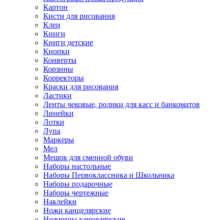
Картон
Кисти для рисования
Клеи
Книги
Книги детские
Кнопки
Конверты
Корзины
Корректоры
Краски для рисования
Ластики
Ленты чековые, ролики для касс и банкоматов
Линейки
Лотки
Лупа
Маркеры
Мел
Мешок для сменной обуви
Наборы настольные
Наборы Первоклассника и Школьника
Наборы подарочные
Наборы чертежные
Наклейки
Ножи канцелярские
Ножницы канцелярские