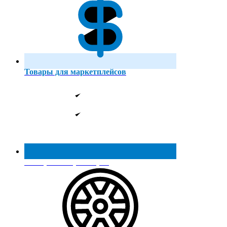
Товары для маркетплейсов
Реестр МинПромТорга