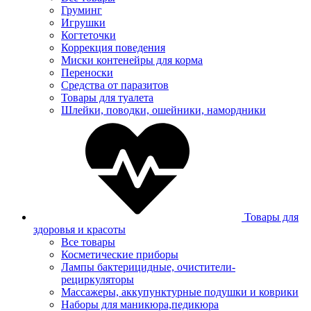
Груминг
Игрушки
Когтеточки
Коррекция поведения
Миски контенейры для корма
Переноски
Средства от паразитов
Товары для туалета
Шлейки, поводки, ошейники, намордники
Товары для
здоровья и красоты
Все товары
Косметические приборы
Лампы бактерицидные, очистители-
рециркуляторы
Массажеры, аккупунктурные подушки и коврики
Наборы для маникюра,педикюра