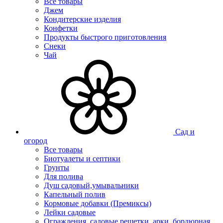
Все товары
Джем
Кондитерские изделия
Конфетки
Продукты быстрого приготовления
Снеки
Чай
Сад и
огород
Все товары
Биотуалеты и септики
Грунты
Для полива
Душ садовый,умывальники
Капельный полив
Кормовые добавки (Премиксы)
Лейки садовые
Ограждения, садовые решетки, арки, бордюрная