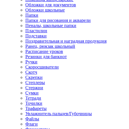
Обложки для документов
Обложки школьные
Папки
Папки для рисования и акварели
Пеналы, школьные папки
Пластилин
Подставки
Поздравительная и наградная продукция
Ранец, рюкзак школьный
Расписание уроков
Резинки для банкнот
Ручки
Скоросшиватели
Скотч
Скрепки
Степлеры
Стержни
Сумки
Тетради
Точилки
Трафареты
Увлажнитель пальцев/Губочницы
Файлы
Флаги