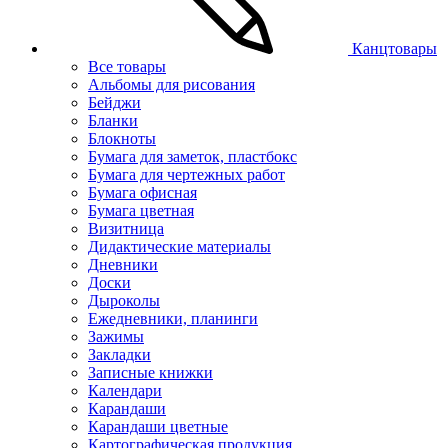
Канцтовары
Все товары
Альбомы для рисования
Бейджи
Бланки
Блокноты
Бумага для заметок, пластбокс
Бумага для чертежных работ
Бумага офисная
Бумага цветная
Визитница
Дидактические материалы
Дневники
Доски
Дыроколы
Ежедневники, планинги
Зажимы
Закладки
Записные книжки
Календари
Карандаши
Карандаши цветные
Картографическая продукция