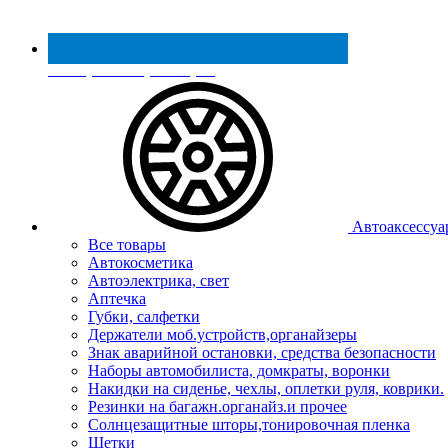
Реестр МинПромТорга
Автоаксессуа
Все товары
Автокосметика
Автоэлектрика, свет
Аптечка
Губки, салфетки
Держатели моб.устройств,органайзеры
Знак аварийной остановки, средства безопасности
Наборы автомобилиста, домкраты, воронки
Накидки на сиденье, чехлы, оплетки руля, коврики.
Резинки на багажн.органайз.и прочее
Солнцезащитные шторы,тонировочная пленка
Щетки