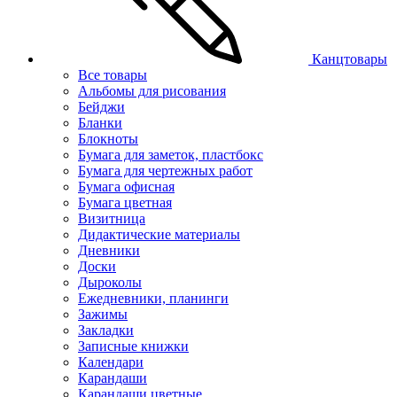
Канцтовары
Все товары
Альбомы для рисования
Бейджи
Бланки
Блокноты
Бумага для заметок, пластбокс
Бумага для чертежных работ
Бумага офисная
Бумага цветная
Визитница
Дидактические материалы
Дневники
Доски
Дыроколы
Ежедневники, планинги
Зажимы
Закладки
Записные книжки
Календари
Карандаши
Карандаши цветные