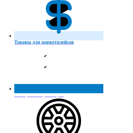
Товары для маркетплейсов
Реестр МинПромТорга