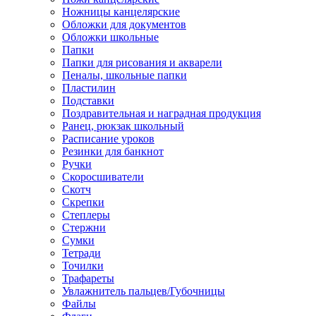
Ножницы канцелярские
Обложки для документов
Обложки школьные
Папки
Папки для рисования и акварели
Пеналы, школьные папки
Пластилин
Подставки
Поздравительная и наградная продукция
Ранец, рюкзак школьный
Расписание уроков
Резинки для банкнот
Ручки
Скоросшиватели
Скотч
Скрепки
Степлеры
Стержни
Сумки
Тетради
Точилки
Трафареты
Увлажнитель пальцев/Губочницы
Файлы