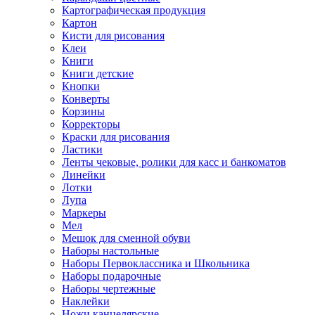
Картографическая продукция
Картон
Кисти для рисования
Клеи
Книги
Книги детские
Кнопки
Конверты
Корзины
Корректоры
Краски для рисования
Ластики
Ленты чековые, ролики для касс и банкоматов
Линейки
Лотки
Лупа
Маркеры
Мел
Мешок для сменной обуви
Наборы настольные
Наборы Первоклассника и Школьника
Наборы подарочные
Наборы чертежные
Наклейки
Ножи канцелярские