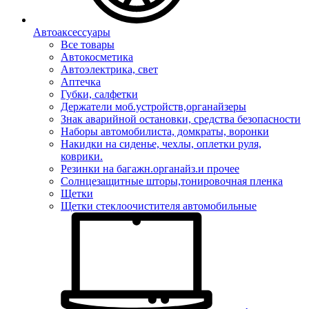
Автоаксессуары
Все товары
Автокосметика
Автоэлектрика, свет
Аптечка
Губки, салфетки
Держатели моб.устройств,органайзеры
Знак аварийной остановки, средства безопасности
Наборы автомобилиста, домкраты, воронки
Накидки на сиденье, чехлы, оплетки руля,
коврики.
Резинки на багажн.органайз.и прочее
Солнцезащитные шторы,тонировочная пленка
Щетки
Щетки стеклоочистителя автомобильные