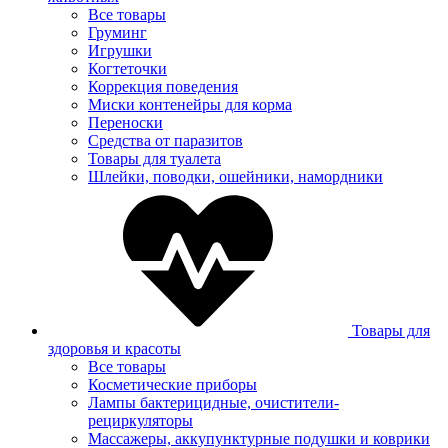
Все товары
Груминг
Игрушки
Когтеточки
Коррекция поведения
Миски контенейры для корма
Переноски
Средства от паразитов
Товары для туалета
Шлейки, поводки, ошейники, намордники
Товары для
здоровья и красоты
Все товары
Косметические приборы
Лампы бактерицидные, очистители-
рециркуляторы
Массажеры, аккупунктурные подушки и коврики