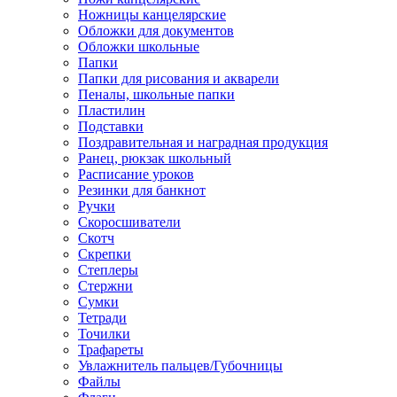
Ножницы канцелярские
Обложки для документов
Обложки школьные
Папки
Папки для рисования и акварели
Пеналы, школьные папки
Пластилин
Подставки
Поздравительная и наградная продукция
Ранец, рюкзак школьный
Расписание уроков
Резинки для банкнот
Ручки
Скоросшиватели
Скотч
Скрепки
Степлеры
Стержни
Сумки
Тетради
Точилки
Трафареты
Увлажнитель пальцев/Губочницы
Файлы