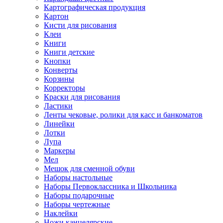
Картографическая продукция
Картон
Кисти для рисования
Клеи
Книги
Книги детские
Кнопки
Конверты
Корзины
Корректоры
Краски для рисования
Ластики
Ленты чековые, ролики для касс и банкоматов
Линейки
Лотки
Лупа
Маркеры
Мел
Мешок для сменной обуви
Наборы настольные
Наборы Первоклассника и Школьника
Наборы подарочные
Наборы чертежные
Наклейки
Ножи канцелярские