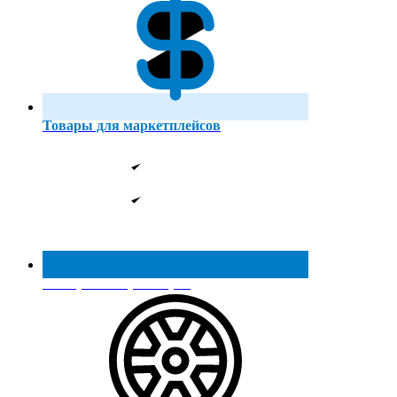
Товары для маркетплейсов
Реестр МинПромТорга