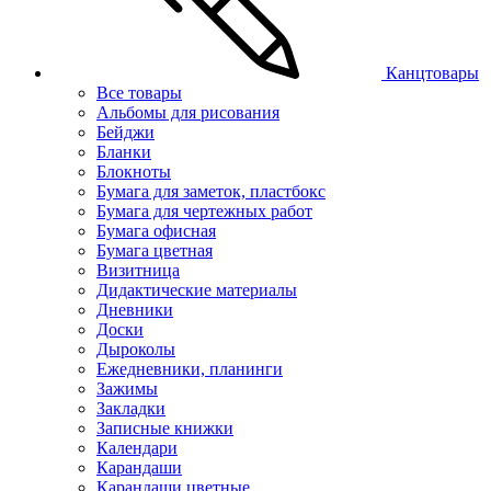
Канцтовары
Все товары
Альбомы для рисования
Бейджи
Бланки
Блокноты
Бумага для заметок, пластбокс
Бумага для чертежных работ
Бумага офисная
Бумага цветная
Визитница
Дидактические материалы
Дневники
Доски
Дыроколы
Ежедневники, планинги
Зажимы
Закладки
Записные книжки
Календари
Карандаши
Карандаши цветные