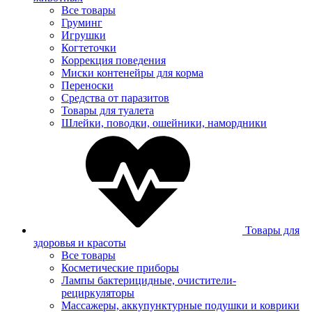
Все товары
Груминг
Игрушки
Когтеточки
Коррекция поведения
Миски контенейры для корма
Переноски
Средства от паразитов
Товары для туалета
Шлейки, поводки, ошейники, намордники
Товары для
здоровья и красоты
Все товары
Косметические приборы
Лампы бактерицидные, очистители-
рециркуляторы
Массажеры, аккупунктурные подушки и коврики