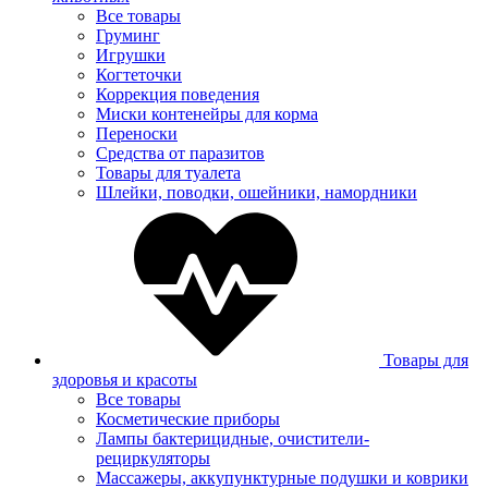
Все товары
Груминг
Игрушки
Когтеточки
Коррекция поведения
Миски контенейры для корма
Переноски
Средства от паразитов
Товары для туалета
Шлейки, поводки, ошейники, намордники
Товары для
здоровья и красоты
Все товары
Косметические приборы
Лампы бактерицидные, очистители-
рециркуляторы
Массажеры, аккупунктурные подушки и коврики