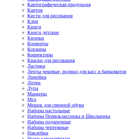
Картографическая продукция
Картон
Кисти для рисования
Клеи
Книги
Книги детские
Кнопки
Конверты
Корзины
Корректоры
Краски для рисования
Ластики
Ленты чековые, ролики для касс и банкоматов
Линейки
Лотки
Лупа
Маркеры
Мел
Мешок для сменной обуви
Наборы настольные
Наборы Первоклассника и Школьника
Наборы подарочные
Наборы чертежные
Наклейки
Ножи канцелярские