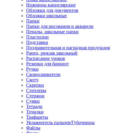
Ножницы канцелярские
Обложки для документов
Обложки школьные
Папки
Папки для рисования и акварели
Пеналы, школьные папки
Пластилин
Подставки
Поздравительная и наградная продукция
Ранец, рюкзак школьный
Расписание уроков
Резинки для банкнот
Ручки
Скоросшиватели
Скотч
Скрепки
Степлеры
Стержни
Сумки
Тетради
Точилки
Трафареты
Увлажнитель пальцев/Губочницы
Файлы