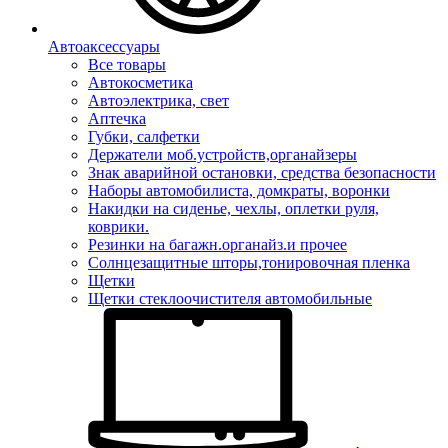
Автоаксессуары
Все товары
Автокосметика
Автоэлектрика, свет
Аптечка
Губки, салфетки
Держатели моб.устройств,органайзеры
Знак аварийной остановки, средства безопасности
Наборы автомобилиста, домкраты, воронки
Накидки на сиденье, чехлы, оплетки руля,
коврики.
Резинки на багажн.органайз.и прочее
Солнцезащитные шторы,тонировочная пленка
Щетки
Щетки стеклоочистителя автомобильные