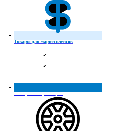
Товары для маркетплейсов
Реестр МинПромТорга