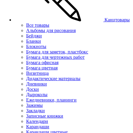
Канцтовары
Все товары
Альбомы для рисования
Бейджи
Бланки
Блокноты
Бумага для заметок, пластбокс
Бумага для чертежных работ
Бумага офисная
Бумага цветная
Визитница
Дидактические материалы
Дневники
Доски
Дыроколы
Ежедневники, планинги
Зажимы
Закладки
Записные книжки
Календари
Карандаши
Карандаши цветные