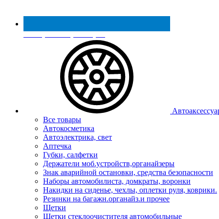
Реестр МинПромТорга
Автоаксессуа
Все товары
Автокосметика
Автоэлектрика, свет
Аптечка
Губки, салфетки
Держатели моб.устройств,органайзеры
Знак аварийной остановки, средства безопасности
Наборы автомобилиста, домкраты, воронки
Накидки на сиденье, чехлы, оплетки руля, коврики.
Резинки на багажн.органайз.и прочее
Щетки
Щетки стеклоочистителя автомобильные