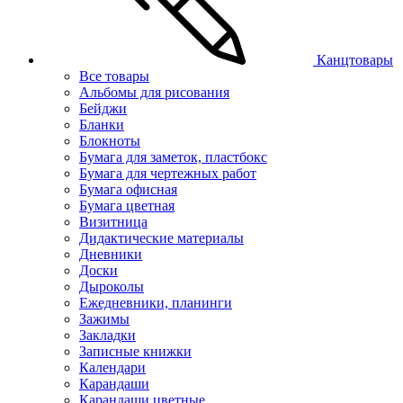
Канцтовары
Все товары
Альбомы для рисования
Бейджи
Бланки
Блокноты
Бумага для заметок, пластбокс
Бумага для чертежных работ
Бумага офисная
Бумага цветная
Визитница
Дидактические материалы
Дневники
Доски
Дыроколы
Ежедневники, планинги
Зажимы
Закладки
Записные книжки
Календари
Карандаши
Карандаши цветные