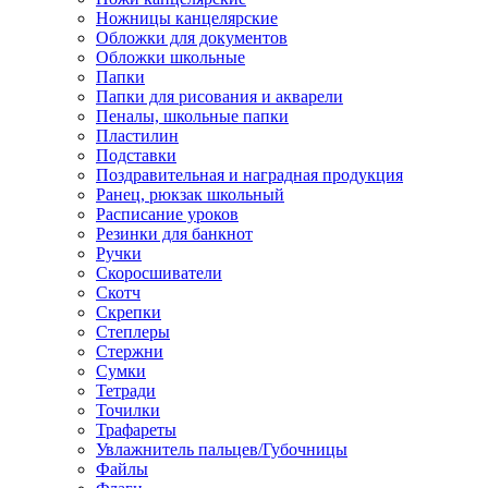
Ножницы канцелярские
Обложки для документов
Обложки школьные
Папки
Папки для рисования и акварели
Пеналы, школьные папки
Пластилин
Подставки
Поздравительная и наградная продукция
Ранец, рюкзак школьный
Расписание уроков
Резинки для банкнот
Ручки
Скоросшиватели
Скотч
Скрепки
Степлеры
Стержни
Сумки
Тетради
Точилки
Трафареты
Увлажнитель пальцев/Губочницы
Файлы