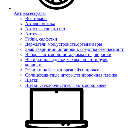
Автоаксессуары
Все товары
Автокосметика
Автоэлектрика, свет
Аптечка
Губки, салфетки
Держатели моб.устройств,органайзеры
Знак аварийной остановки, средства безопасности
Наборы автомобилиста, домкраты, воронки
Накидки на сиденье, чехлы, оплетки руля,
коврики.
Резинки на багажн.органайз.и прочее
Солнцезащитные шторы,тонировочная пленка
Щетки
Щетки стеклоочистителя автомобильные