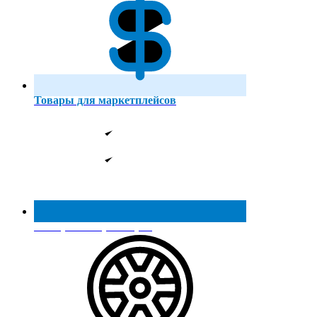
Товары для маркетплейсов
Реестр МинПромТорга