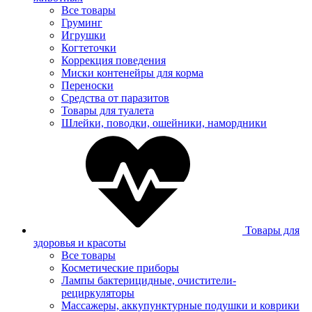
Все товары
Груминг
Игрушки
Когтеточки
Коррекция поведения
Миски контенейры для корма
Переноски
Средства от паразитов
Товары для туалета
Шлейки, поводки, ошейники, намордники
Товары для
здоровья и красоты
Все товары
Косметические приборы
Лампы бактерицидные, очистители-
рециркуляторы
Массажеры, аккупунктурные подушки и коврики