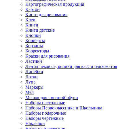
Картографическая продукция
Картон
Кисти для рисования
Клеи
Книги
Книги детские
Кнопки
Конверты
Корзины
Корректоры
Краски для рисования
Ластики
Ленты чековые, ролики для касс и банкоматов
Линейки
Лотки
Лупа
Маркеры
Мел
Мешок для сменной обуви
Наборы настольные
Наборы Первоклассника и Школьника
Наборы подарочные
Наборы чертежные
Наклейки
Ножи канцелярские