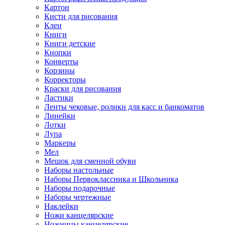
Картон
Кисти для рисования
Клеи
Книги
Книги детские
Кнопки
Конверты
Корзины
Корректоры
Краски для рисования
Ластики
Ленты чековые, ролики для касс и банкоматов
Линейки
Лотки
Лупа
Маркеры
Мел
Мешок для сменной обуви
Наборы настольные
Наборы Первоклассника и Школьника
Наборы подарочные
Наборы чертежные
Наклейки
Ножи канцелярские
Ножницы канцелярские