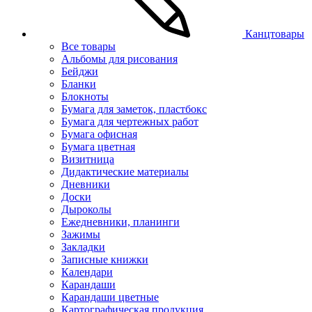
Канцтовары
Все товары
Альбомы для рисования
Бейджи
Бланки
Блокноты
Бумага для заметок, пластбокс
Бумага для чертежных работ
Бумага офисная
Бумага цветная
Визитница
Дидактические материалы
Дневники
Доски
Дыроколы
Ежедневники, планинги
Зажимы
Закладки
Записные книжки
Календари
Карандаши
Карандаши цветные
Картографическая продукция