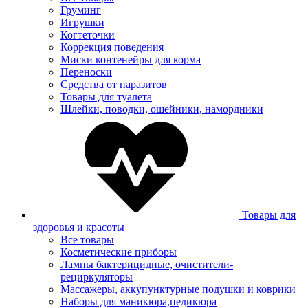
Груминг
Игрушки
Когтеточки
Коррекция поведения
Миски контенейры для корма
Переноски
Средства от паразитов
Товары для туалета
Шлейки, поводки, ошейники, намордники
Товары для
здоровья и красоты
Все товары
Косметические приборы
Лампы бактерицидные, очистители-
рециркуляторы
Массажеры, аккупунктурные подушки и коврики
Наборы для маникюра,педикюра