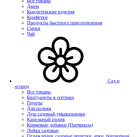
Все товары
Джем
Кондитерские изделия
Конфетки
Продукты быстрого приготовления
Снеки
Чай
Сад и
огород
Все товары
Биотуалеты и септики
Грунты
Для полива
Душ садовый,умывальники
Капельный полив
Кормовые добавки (Премиксы)
Лейки садовые
Ограждения, садовые решетки, арки, бордюрная