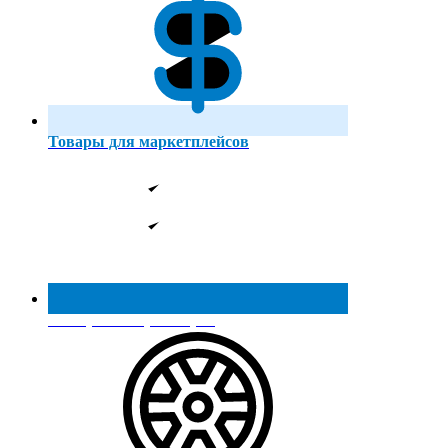
Товары для маркетплейсов
Реестр МинПромТорга