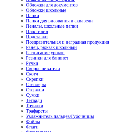
Обложки для документов
Обложки школьные
Папки
Папки для рисования и акварели
Пеналы, школьные папки
Пластилин
Подставки
Поздравительная и наградная продукция
Ранец, рюкзак школьный
Расписание уроков
Резинки для банкнот
Ручки
Скоросшиватели
Скотч
Скрепки
Степлеры
Стержни
Сумки
Тетради
Точилки
Трафареты
Увлажнитель пальцев/Губочницы
Файлы
Флаги