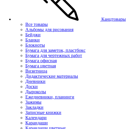
Канцтовары
Все товары
Альбомы для рисования
Бейджи
Бланки
Блокноты
Бумага для заметок, пластбокс
Бумага для чертежных работ
Бумага офисная
Бумага цветная
Визитница
Дидактические материалы
Дневники
Доски
Дыроколы
Ежедневники, планинги
Зажимы
Закладки
Записные книжки
Календари
Карандаши
Карандаши цветные