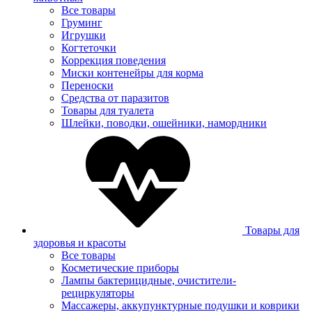
Все товары
Груминг
Игрушки
Когтеточки
Коррекция поведения
Миски контенейры для корма
Переноски
Средства от паразитов
Товары для туалета
Шлейки, поводки, ошейники, намордники
Товары для
здоровья и красоты
Все товары
Косметические приборы
Лампы бактерицидные, очистители-
рециркуляторы
Массажеры, аккупунктурные подушки и коврики