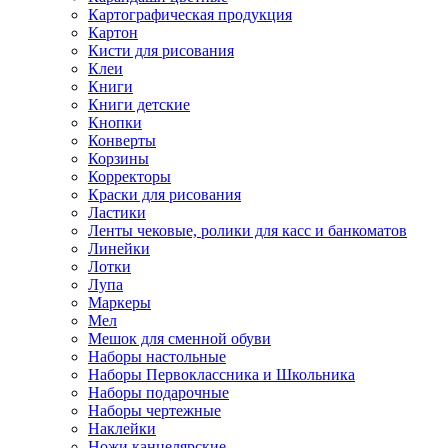
Картографическая продукция
Картон
Кисти для рисования
Клеи
Книги
Книги детские
Кнопки
Конверты
Корзины
Корректоры
Краски для рисования
Ластики
Ленты чековые, ролики для касс и банкоматов
Линейки
Лотки
Лупа
Маркеры
Мел
Мешок для сменной обуви
Наборы настольные
Наборы Первоклассника и Школьника
Наборы подарочные
Наборы чертежные
Наклейки
Ножи канцелярские