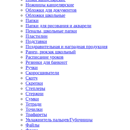
Ножницы канцелярские
Обложки для документов
Обложки школьные
Папки
Папки для рисования и акварели
Пеналы, школьные папки
Пластилин
Подставки
Поздравительная и наградная продукция
Ранец, рюкзак школьный
Расписание уроков
Резинки для банкнот
Ручки
Скоросшиватели
Скотч
Скрепки
Степлеры
Стержни
Сумки
Тетради
Точилки
Трафареты
Увлажнитель пальцев/Губочницы
Файлы