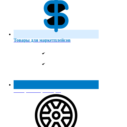
Товары для маркетплейсов
Реестр МинПромТорга