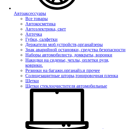
Автоаксессуары
Все товары
Автокосметика
Автоэлектрика, свет
Аптечка
Губки, салфетки
Держатели моб.устройств,органайзеры
Знак аварийной остановки, средства безопасности
Наборы автомобилиста, домкраты, воронки
Накидки на сиденье, чехлы, оплетки руля,
коврики.
Резинки на багажн.органайз.и прочее
Солнцезащитные шторы,тонировочная пленка
Щетки
Щетки стеклоочистителя автомобильные