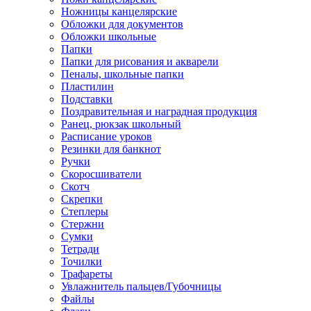
Ножницы канцелярские
Обложки для документов
Обложки школьные
Папки
Папки для рисования и акварели
Пеналы, школьные папки
Пластилин
Подставки
Поздравительная и наградная продукция
Ранец, рюкзак школьный
Расписание уроков
Резинки для банкнот
Ручки
Скоросшиватели
Скотч
Скрепки
Степлеры
Стержни
Сумки
Тетради
Точилки
Трафареты
Увлажнитель пальцев/Губочницы
Файлы