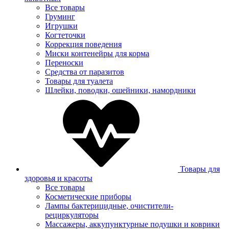
Все товары
Груминг
Игрушки
Когтеточки
Коррекция поведения
Миски контенейры для корма
Переноски
Средства от паразитов
Товары для туалета
Шлейки, поводки, ошейники, намордники
Товары для
здоровья и красоты
Все товары
Косметические приборы
Лампы бактерицидные, очистители-
рециркуляторы
Массажеры, аккупунктурные подушки и коврики