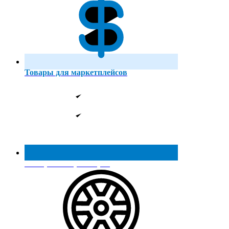
Товары для маркетплейсов
Реестр МинПромТорга