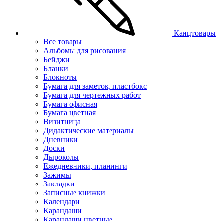
Канцтовары
Все товары
Альбомы для рисования
Бейджи
Бланки
Блокноты
Бумага для заметок, пластбокс
Бумага для чертежных работ
Бумага офисная
Бумага цветная
Визитница
Дидактические материалы
Дневники
Доски
Дыроколы
Ежедневники, планинги
Зажимы
Закладки
Записные книжки
Календари
Карандаши
Карандаши цветные