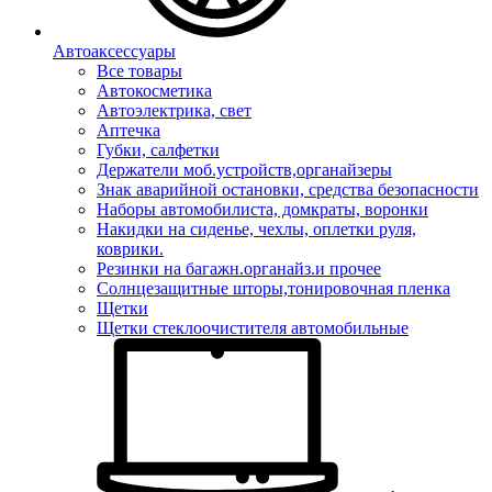
Автоаксессуары
Все товары
Автокосметика
Автоэлектрика, свет
Аптечка
Губки, салфетки
Держатели моб.устройств,органайзеры
Знак аварийной остановки, средства безопасности
Наборы автомобилиста, домкраты, воронки
Накидки на сиденье, чехлы, оплетки руля,
коврики.
Резинки на багажн.органайз.и прочее
Солнцезащитные шторы,тонировочная пленка
Щетки
Щетки стеклоочистителя автомобильные