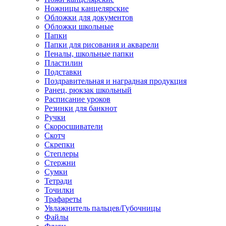
Ножницы канцелярские
Обложки для документов
Обложки школьные
Папки
Папки для рисования и акварели
Пеналы, школьные папки
Пластилин
Подставки
Поздравительная и наградная продукция
Ранец, рюкзак школьный
Расписание уроков
Резинки для банкнот
Ручки
Скоросшиватели
Скотч
Скрепки
Степлеры
Стержни
Сумки
Тетради
Точилки
Трафареты
Увлажнитель пальцев/Губочницы
Файлы