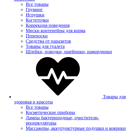
Все товары
Груминг
Игрушки
Когтеточки
Коррекция поведения
Миски контенейры для корма
Переноски
Средства от паразитов
Товары для туалета
Шлейки, поводки, ошейники, намордники
Товары для
здоровья и красоты
Все товары
Косметические приборы
Лампы бактерицидные, очистители-
рециркуляторы
Массажеры, аккупунктурные подушки и коврики