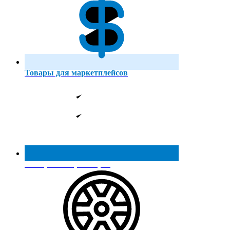
Товары для маркетплейсов
Реестр МинПромТорга