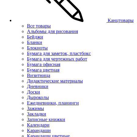
Канцтовары
Все товары
Альбомы для рисования
Бейджи
Бланки
Блокноты
Бумага для заметок, пластбокс
Бумага для чертежных работ
Бумага офисная
Бумага цветная
Визитница
Дидактические материалы
Дневники
Доски
Дыроколы
Ежедневники, планинги
Зажимы
Закладки
Записные книжки
Календари
Карандаши
Карандаши цветные