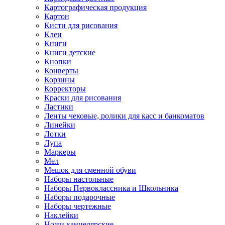
Картографическая продукция
Картон
Кисти для рисования
Клеи
Книги
Книги детские
Кнопки
Конверты
Корзины
Корректоры
Краски для рисования
Ластики
Ленты чековые, ролики для касс и банкоматов
Линейки
Лотки
Лупа
Маркеры
Мел
Мешок для сменной обуви
Наборы настольные
Наборы Первоклассника и Школьника
Наборы подарочные
Наборы чертежные
Наклейки
Ножи канцелярские