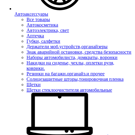
Автоаксессуары
Все товары
Автокосметика
Автоэлектрика, свет
Аптечка
Губки, салфетки
Держатели моб.устройств,органайзеры
Знак аварийной остановки, средства безопасности
Наборы автомобилиста, домкраты, воронки
Накидки на сиденье, чехлы, оплетки руля,
коврики.
Резинки на багажн.органайз.и прочее
Солнцезащитные шторы,тонировочная пленка
Щетки
Щетки стеклоочистителя автомобильные