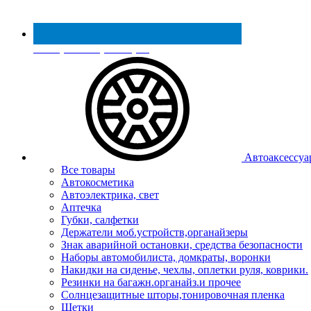
Реестр МинПромТорга
Автоаксессуа
Все товары
Автокосметика
Автоэлектрика, свет
Аптечка
Губки, салфетки
Держатели моб.устройств,органайзеры
Знак аварийной остановки, средства безопасности
Наборы автомобилиста, домкраты, воронки
Накидки на сиденье, чехлы, оплетки руля, коврики.
Резинки на багажн.органайз.и прочее
Солнцезащитные шторы,тонировочная пленка
Щетки