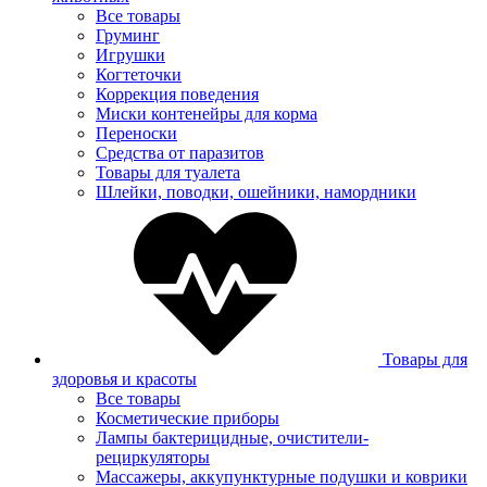
Все товары
Груминг
Игрушки
Когтеточки
Коррекция поведения
Миски контенейры для корма
Переноски
Средства от паразитов
Товары для туалета
Шлейки, поводки, ошейники, намордники
Товары для
здоровья и красоты
Все товары
Косметические приборы
Лампы бактерицидные, очистители-
рециркуляторы
Массажеры, аккупунктурные подушки и коврики