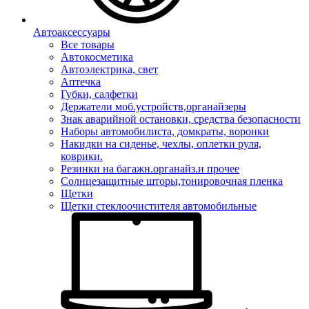
Автоаксессуары
Все товары
Автокосметика
Автоэлектрика, свет
Аптечка
Губки, салфетки
Держатели моб.устройств,органайзеры
Знак аварийной остановки, средства безопасности
Наборы автомобилиста, домкраты, воронки
Накидки на сиденье, чехлы, оплетки руля,
коврики.
Резинки на багажн.органайз.и прочее
Солнцезащитные шторы,тонировочная пленка
Щетки
Щетки стеклоочистителя автомобильные