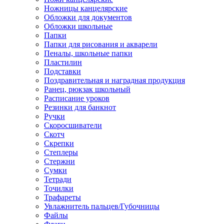
Ножницы канцелярские
Обложки для документов
Обложки школьные
Папки
Папки для рисования и акварели
Пеналы, школьные папки
Пластилин
Подставки
Поздравительная и наградная продукция
Ранец, рюкзак школьный
Расписание уроков
Резинки для банкнот
Ручки
Скоросшиватели
Скотч
Скрепки
Степлеры
Стержни
Сумки
Тетради
Точилки
Трафареты
Увлажнитель пальцев/Губочницы
Файлы