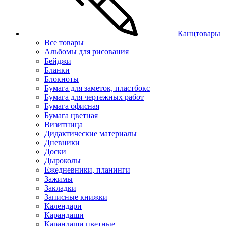
Канцтовары
Все товары
Альбомы для рисования
Бейджи
Бланки
Блокноты
Бумага для заметок, пластбокс
Бумага для чертежных работ
Бумага офисная
Бумага цветная
Визитница
Дидактические материалы
Дневники
Доски
Дыроколы
Ежедневники, планинги
Зажимы
Закладки
Записные книжки
Календари
Карандаши
Карандаши цветные