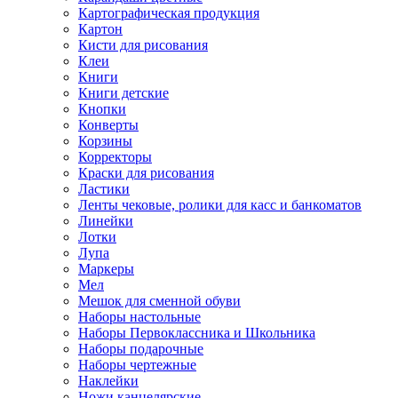
Картографическая продукция
Картон
Кисти для рисования
Клеи
Книги
Книги детские
Кнопки
Конверты
Корзины
Корректоры
Краски для рисования
Ластики
Ленты чековые, ролики для касс и банкоматов
Линейки
Лотки
Лупа
Маркеры
Мел
Мешок для сменной обуви
Наборы настольные
Наборы Первоклассника и Школьника
Наборы подарочные
Наборы чертежные
Наклейки
Ножи канцелярские