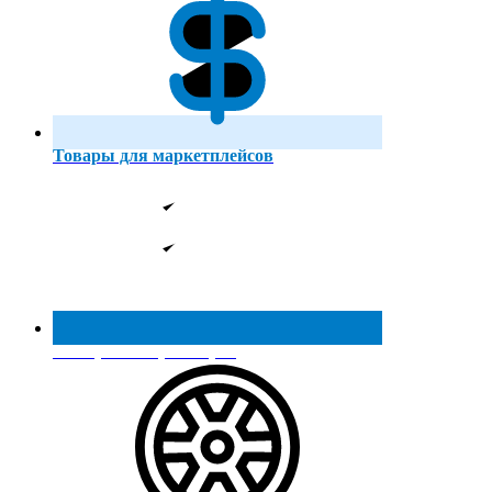
Товары для маркетплейсов
Реестр МинПромТорга