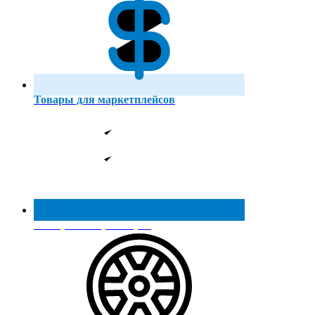
Товары для маркетплейсов
Реестр МинПромТорга