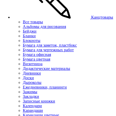
Канцтовары
Все товары
Альбомы для рисования
Бейджи
Бланки
Блокноты
Бумага для заметок, пластбокс
Бумага для чертежных работ
Бумага офисная
Бумага цветная
Визитница
Дидактические материалы
Дневники
Доски
Дыроколы
Ежедневники, планинги
Зажимы
Закладки
Записные книжки
Календари
Карандаши
Карандаши цветные