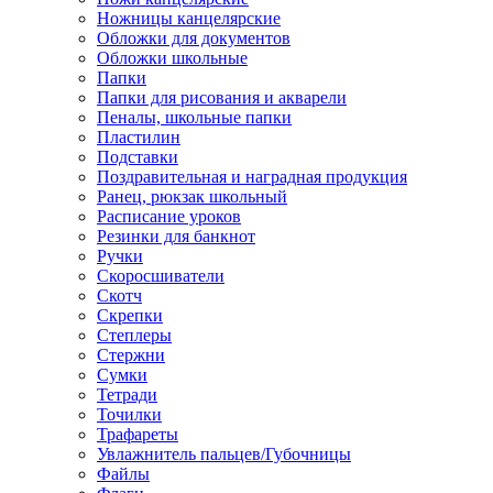
Ножницы канцелярские
Обложки для документов
Обложки школьные
Папки
Папки для рисования и акварели
Пеналы, школьные папки
Пластилин
Подставки
Поздравительная и наградная продукция
Ранец, рюкзак школьный
Расписание уроков
Резинки для банкнот
Ручки
Скоросшиватели
Скотч
Скрепки
Степлеры
Стержни
Сумки
Тетради
Точилки
Трафареты
Увлажнитель пальцев/Губочницы
Файлы