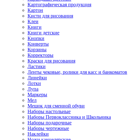
Картографическая продукция
Картон
Кисти для рисования
Клеи
Книги
Книги детские
Кнопки
Конверты
Корзины
Корректоры
Краски для рисования
Ластики
Ленты чековые, ролики для касс и банкоматов
Линейки
Лотки
Лупа
Маркеры
Мел
Мешок для сменной обуви
Наборы настольные
Наборы Первоклассника и Школьника
Наборы подарочные
Наборы чертежные
Наклейки
Ножи канцелярские