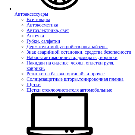
Автоаксессуары
Все товары
Автокосметика
Автоэлектрика, свет
Аптечка
Губки, салфетки
Держатели моб.устройств,органайзеры
Знак аварийной остановки, средства безопасности
Наборы автомобилиста, домкраты, воронки
Накидки на сиденье, чехлы, оплетки руля,
коврики.
Резинки на багажн.органайз.и прочее
Солнцезащитные шторы,тонировочная пленка
Щетки
Щетки стеклоочистителя автомобильные