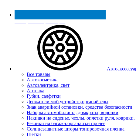
Реестр МинПромТорга
Автоаксессуа
Все товары
Автокосметика
Автоэлектрика, свет
Аптечка
Губки, салфетки
Держатели моб.устройств,органайзеры
Знак аварийной остановки, средства безопасности
Наборы автомобилиста, домкраты, воронки
Накидки на сиденье, чехлы, оплетки руля, коврики.
Резинки на багажн.органайз.и прочее
Солнцезащитные шторы,тонировочная пленка
Щетки