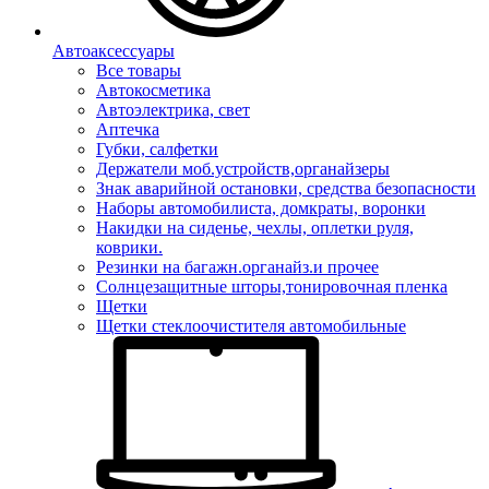
Автоаксессуары
Все товары
Автокосметика
Автоэлектрика, свет
Аптечка
Губки, салфетки
Держатели моб.устройств,органайзеры
Знак аварийной остановки, средства безопасности
Наборы автомобилиста, домкраты, воронки
Накидки на сиденье, чехлы, оплетки руля,
коврики.
Резинки на багажн.органайз.и прочее
Солнцезащитные шторы,тонировочная пленка
Щетки
Щетки стеклоочистителя автомобильные