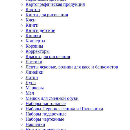
Картографическая продукция
Картон
Кисти для рисования
Клеи
Книги
Книги детские
Кнопки
Конверты
Корзины
Корректоры
Краски для рисования
Ластики
Ленты чековые, ролики для касс и банкоматов
Линейки
Лотки
Лупа
Маркеры
Мел
Мешок для сменной обуви
Наборы настольные
Наборы Первоклассника и Школьника
Наборы подарочные
Наборы чертежные
Наклейки
Ножи канцелярские