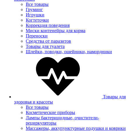
Все товары
Груминг
Игрушки
Когтеточки
Коррекция поведения
Миски контенейры для корма
Переноски
Средства от паразитов
Товары для туалета
Шлейки, поводки, ошейники, намордники
Товары для
здоровья и красоты
Все товары
Косметические приборы
Лампы бактерицидные, очистители-
рециркуляторы
Массажеры, аккупунктурные подушки и коврики