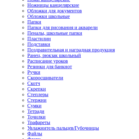
Ножницы канцелярские
Обложки для документов
Обложки школьные
Папки
Папки для рисования и акварели
Пеналы, школьные папки
Пластилин
Подставки
Поздравительная и наградная продукция
Ранец, рюкзак школьный
Расписание уроков
Резинки для банкнот
Ручки
Скоросшиватели
Скотч
Скрепки
Степлеры
Стержни
Сумки
Тетради
Точилки
Трафареты
Увлажнитель пальцев/Губочницы
Файлы