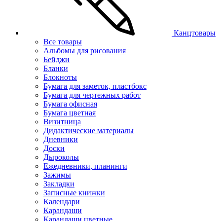
Канцтовары
Все товары
Альбомы для рисования
Бейджи
Бланки
Блокноты
Бумага для заметок, пластбокс
Бумага для чертежных работ
Бумага офисная
Бумага цветная
Визитница
Дидактические материалы
Дневники
Доски
Дыроколы
Ежедневники, планинги
Зажимы
Закладки
Записные книжки
Календари
Карандаши
Карандаши цветные