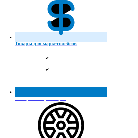
Товары для маркетплейсов
Реестр МинПромТорга