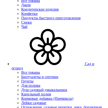
Все товары
Джем
Кондитерские изделия
Конфетки
Продукты быстрого приготовления
Снеки
Чай
Сад и
огород
Все товары
Биотуалеты и септики
Грунты
Для полива
Душ садовый,умывальники
Капельный полив
Кормовые добавки (Премиксы)
Лейки садовые
Ограждения, садовые решетки, арки, бордюрная