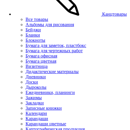
Канцтовары
Все товары
Альбомы для рисования
Бейджи
Бланки
Блокноты
Бумага для заметок, пластбокс
Бумага для чертежных работ
Бумага офисная
Бумага цветная
Визитница
Дидактические материалы
Дневники
Доски
Дыроколы
Ежедневники, планинги
Зажимы
Закладки
Записные книжки
Календари
Карандаши
Карандаши цветные
Картографическая продукция