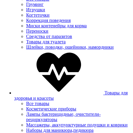
Груминг
Игрушки
Когтеточки
Коррекция поведения
Миски контенейры для корма
Переноски
Средства от паразитов
Товары для туалета
Шлейки, поводки, ошейники, намордники
Товары для
здоровья и красоты
Все товары
Косметические приборы
Лампы бактерицидные, очистители-
рециркуляторы
Массажеры, аккупунктурные подушки и коврики
Наборы для маникюра,педикюра