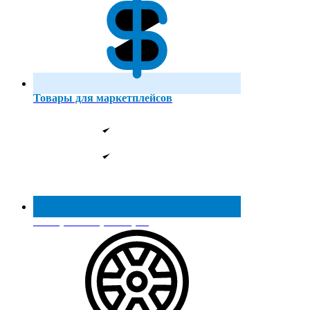
Товары для маркетплейсов
Реестр МинПромТорга