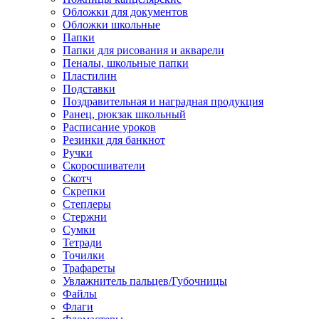
Обложки для документов
Обложки школьные
Папки
Папки для рисования и акварели
Пеналы, школьные папки
Пластилин
Подставки
Поздравительная и наградная продукция
Ранец, рюкзак школьный
Расписание уроков
Резинки для банкнот
Ручки
Скоросшиватели
Скотч
Скрепки
Степлеры
Стержни
Сумки
Тетради
Точилки
Трафареты
Увлажнитель пальцев/Губочницы
Файлы
Флаги