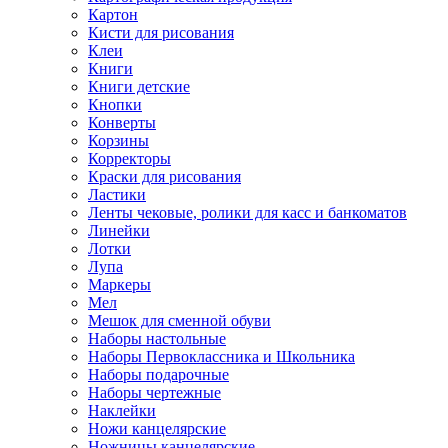
Картон
Кисти для рисования
Клеи
Книги
Книги детские
Кнопки
Конверты
Корзины
Корректоры
Краски для рисования
Ластики
Ленты чековые, ролики для касс и банкоматов
Линейки
Лотки
Лупа
Маркеры
Мел
Мешок для сменной обуви
Наборы настольные
Наборы Первоклассника и Школьника
Наборы подарочные
Наборы чертежные
Наклейки
Ножи канцелярские
Ножницы канцелярские