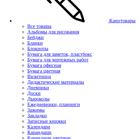
Канцтовары
Все товары
Альбомы для рисования
Бейджи
Бланки
Блокноты
Бумага для заметок, пластбокс
Бумага для чертежных работ
Бумага офисная
Бумага цветная
Визитница
Дидактические материалы
Дневники
Доски
Дыроколы
Ежедневники, планинги
Зажимы
Закладки
Записные книжки
Календари
Карандаши
Карандаши цветные