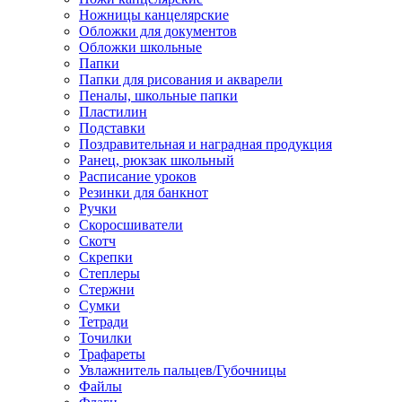
Ножницы канцелярские
Обложки для документов
Обложки школьные
Папки
Папки для рисования и акварели
Пеналы, школьные папки
Пластилин
Подставки
Поздравительная и наградная продукция
Ранец, рюкзак школьный
Расписание уроков
Резинки для банкнот
Ручки
Скоросшиватели
Скотч
Скрепки
Степлеры
Стержни
Сумки
Тетради
Точилки
Трафареты
Увлажнитель пальцев/Губочницы
Файлы