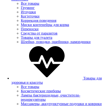
Все товары
Груминг
Игрушки
Когтеточки
Коррекция поведения
Миски контенейры для корма
Переноски
Средства от паразитов
Товары для туалета
Шлейки, поводки, ошейники, намордники
Товары для
здоровья и красоты
Все товары
Косметические приборы
Лампы бактерицидные, очистители-
рециркуляторы
Массажеры, аккупунктурные подушки и коврики