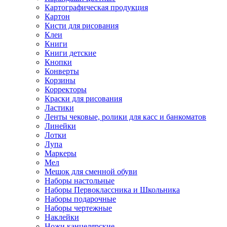
Картографическая продукция
Картон
Кисти для рисования
Клеи
Книги
Книги детские
Кнопки
Конверты
Корзины
Корректоры
Краски для рисования
Ластики
Ленты чековые, ролики для касс и банкоматов
Линейки
Лотки
Лупа
Маркеры
Мел
Мешок для сменной обуви
Наборы настольные
Наборы Первоклассника и Школьника
Наборы подарочные
Наборы чертежные
Наклейки
Ножи канцелярские