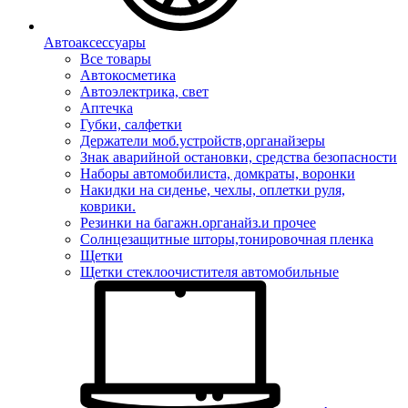
Автоаксессуары
Все товары
Автокосметика
Автоэлектрика, свет
Аптечка
Губки, салфетки
Держатели моб.устройств,органайзеры
Знак аварийной остановки, средства безопасности
Наборы автомобилиста, домкраты, воронки
Накидки на сиденье, чехлы, оплетки руля,
коврики.
Резинки на багажн.органайз.и прочее
Солнцезащитные шторы,тонировочная пленка
Щетки
Щетки стеклоочистителя автомобильные