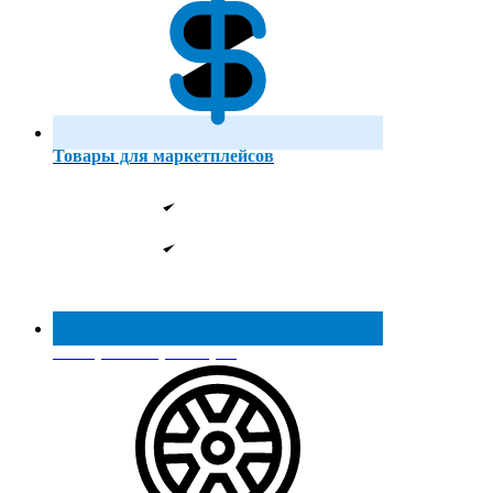
Товары для маркетплейсов
Реестр МинПромТорга