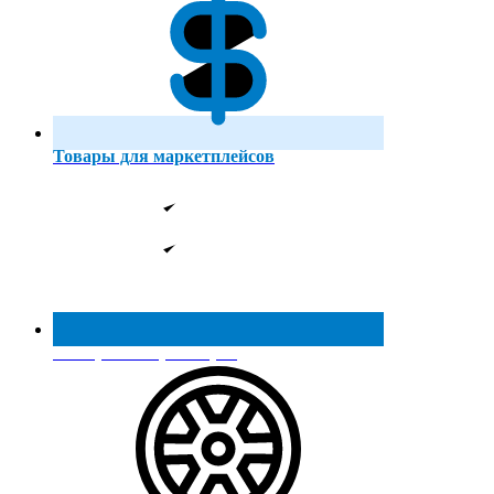
Товары для маркетплейсов
Реестр МинПромТорга