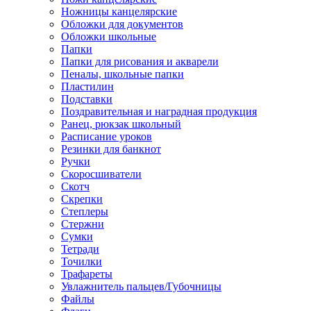
Ножницы канцелярские
Обложки для документов
Обложки школьные
Папки
Папки для рисования и акварели
Пеналы, школьные папки
Пластилин
Подставки
Поздравительная и наградная продукция
Ранец, рюкзак школьный
Расписание уроков
Резинки для банкнот
Ручки
Скоросшиватели
Скотч
Скрепки
Степлеры
Стержни
Сумки
Тетради
Точилки
Трафареты
Увлажнитель пальцев/Губочницы
Файлы