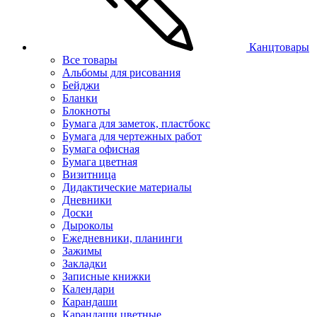
Канцтовары
Все товары
Альбомы для рисования
Бейджи
Бланки
Блокноты
Бумага для заметок, пластбокс
Бумага для чертежных работ
Бумага офисная
Бумага цветная
Визитница
Дидактические материалы
Дневники
Доски
Дыроколы
Ежедневники, планинги
Зажимы
Закладки
Записные книжки
Календари
Карандаши
Карандаши цветные