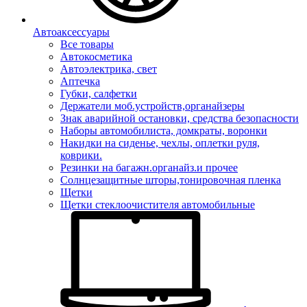
Автоаксессуары
Все товары
Автокосметика
Автоэлектрика, свет
Аптечка
Губки, салфетки
Держатели моб.устройств,органайзеры
Знак аварийной остановки, средства безопасности
Наборы автомобилиста, домкраты, воронки
Накидки на сиденье, чехлы, оплетки руля,
коврики.
Резинки на багажн.органайз.и прочее
Солнцезащитные шторы,тонировочная пленка
Щетки
Щетки стеклоочистителя автомобильные