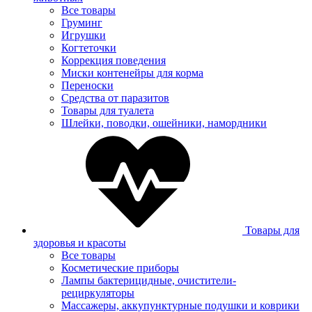
Все товары
Груминг
Игрушки
Когтеточки
Коррекция поведения
Миски контенейры для корма
Переноски
Средства от паразитов
Товары для туалета
Шлейки, поводки, ошейники, намордники
Товары для
здоровья и красоты
Все товары
Косметические приборы
Лампы бактерицидные, очистители-
рециркуляторы
Массажеры, аккупунктурные подушки и коврики