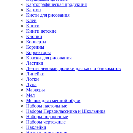
Картографическая продукция
Картон
Кисти для рисования
Клеи
Книги
Книги детские
Кнопки
Конверты
Корзины
Корректоры
Краски для рисования
Ластики
Ленты чековые, ролики для касс и банкоматов
Линейки
Лотки
Лупа
Маркеры
Мел
Мешок для сменной обуви
Наборы настольные
Наборы Первоклассника и Школьника
Наборы подарочные
Наборы чертежные
Наклейки
Ножи канцелярские