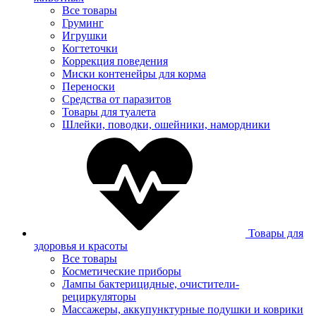
Все товары
Груминг
Игрушки
Когтеточки
Коррекция поведения
Миски контенейры для корма
Переноски
Средства от паразитов
Товары для туалета
Шлейки, поводки, ошейники, намордники
Товары для
здоровья и красоты
Все товары
Косметические приборы
Лампы бактерицидные, очистители-
рециркуляторы
Массажеры, аккупунктурные подушки и коврики