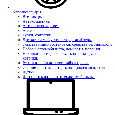
Автоаксессуары
Все товары
Автокосметика
Автоэлектрика, свет
Аптечка
Губки, салфетки
Держатели моб.устройств,органайзеры
Знак аварийной остановки, средства безопасности
Наборы автомобилиста, домкраты, воронки
Накидки на сиденье, чехлы, оплетки руля,
коврики.
Резинки на багажн.органайз.и прочее
Солнцезащитные шторы,тонировочная пленка
Щетки
Щетки стеклоочистителя автомобильные