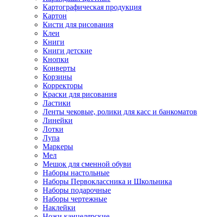
Картографическая продукция
Картон
Кисти для рисования
Клеи
Книги
Книги детские
Кнопки
Конверты
Корзины
Корректоры
Краски для рисования
Ластики
Ленты чековые, ролики для касс и банкоматов
Линейки
Лотки
Лупа
Маркеры
Мел
Мешок для сменной обуви
Наборы настольные
Наборы Первоклассника и Школьника
Наборы подарочные
Наборы чертежные
Наклейки
Ножи канцелярские