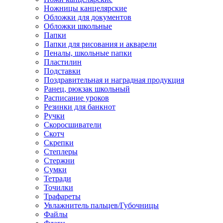
Ножницы канцелярские
Обложки для документов
Обложки школьные
Папки
Папки для рисования и акварели
Пеналы, школьные папки
Пластилин
Подставки
Поздравительная и наградная продукция
Ранец, рюкзак школьный
Расписание уроков
Резинки для банкнот
Ручки
Скоросшиватели
Скотч
Скрепки
Степлеры
Стержни
Сумки
Тетради
Точилки
Трафареты
Увлажнитель пальцев/Губочницы
Файлы