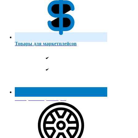
Товары для маркетплейсов
Реестр МинПромТорга