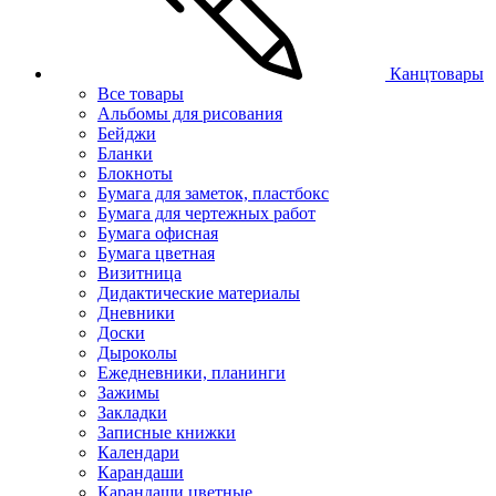
Канцтовары
Все товары
Альбомы для рисования
Бейджи
Бланки
Блокноты
Бумага для заметок, пластбокс
Бумага для чертежных работ
Бумага офисная
Бумага цветная
Визитница
Дидактические материалы
Дневники
Доски
Дыроколы
Ежедневники, планинги
Зажимы
Закладки
Записные книжки
Календари
Карандаши
Карандаши цветные