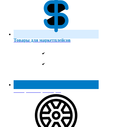
Товары для маркетплейсов
Реестр МинПромТорга