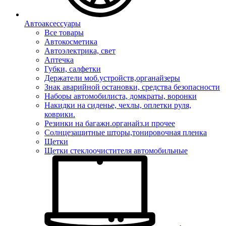
Автоаксессуары
Все товары
Автокосметика
Автоэлектрика, свет
Аптечка
Губки, салфетки
Держатели моб.устройств,органайзеры
Знак аварийной остановки, средства безопасности
Наборы автомобилиста, домкраты, воронки
Накидки на сиденье, чехлы, оплетки руля,
коврики.
Резинки на багажн.органайз.и прочее
Солнцезащитные шторы,тонировочная пленка
Щетки
Щетки стеклоочистителя автомобильные