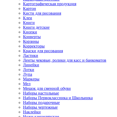
Картографическая продукция
Картон
Кисти для рисования
Клеи
Книги
Книги детские
Кнопки
Конверты
Корзины
Корректоры
Краски для рисования
Ластики
Ленты чековые, ролики для касс и банкоматов
Линейки
Лотки
Лупа
Маркеры
Мел
Мешок для сменной обуви
Наборы настольные
Наборы Первоклассника и Школьника
Наборы подарочные
Наборы чертежные
Наклейки
Ножи канцелярские