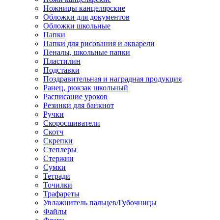
Ножницы канцелярские
Обложки для документов
Обложки школьные
Папки
Папки для рисования и акварели
Пеналы, школьные папки
Пластилин
Подставки
Поздравительная и наградная продукция
Ранец, рюкзак школьный
Расписание уроков
Резинки для банкнот
Ручки
Скоросшиватели
Скотч
Скрепки
Степлеры
Стержни
Сумки
Тетради
Точилки
Трафареты
Увлажнитель пальцев/Губочницы
Файлы