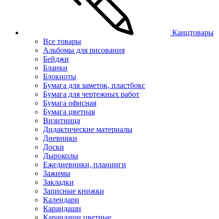
Канцтовары
Все товары
Альбомы для рисования
Бейджи
Бланки
Блокноты
Бумага для заметок, пластбокс
Бумага для чертежных работ
Бумага офисная
Бумага цветная
Визитница
Дидактические материалы
Дневники
Доски
Дыроколы
Ежедневники, планинги
Зажимы
Закладки
Записные книжки
Календари
Карандаши
Карандаши цветные