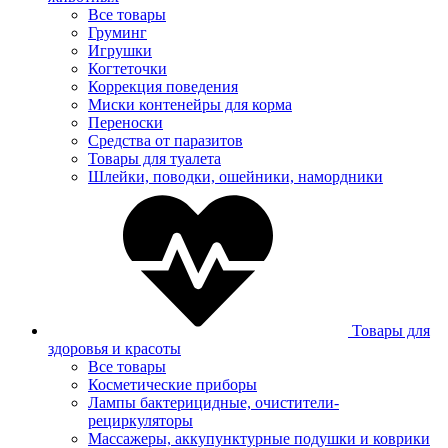
Все товары
Груминг
Игрушки
Когтеточки
Коррекция поведения
Миски контенейры для корма
Переноски
Средства от паразитов
Товары для туалета
Шлейки, поводки, ошейники, намордники
Товары для
здоровья и красоты
Все товары
Косметические приборы
Лампы бактерицидные, очистители-
рециркуляторы
Массажеры, аккупунктурные подушки и коврики